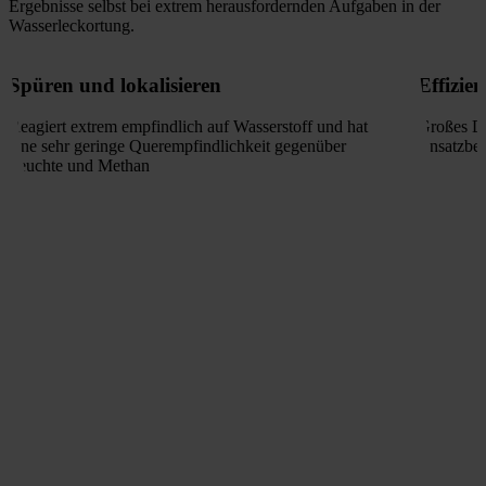
Ergebnisse selbst bei extrem herausfordernden Aufgaben in der
Wasserleckortung.
Spüren und lokalisieren
Effizien
Reagiert extrem empfindlich auf Wasserstoff und hat
Großes Di
eine sehr geringe Querempfindlichkeit gegenüber
einsatzber
Feuchte und Methan