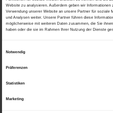
Website zu analysieren. Außerdem geben wir Informationen z
Wie funktioniert die Lecksuche mit dem VARIOTEC® 460 Tracergas?
Verwendung unserer Website an unsere Partner für soziale
und Analysen weiter. Unsere Partner führen diese Informatio
Ist der Einsatz von Tracergas gefährlich?
möglicherweise mit weiteren Daten zusammen, die Sie ihnen 
haben oder die sie im Rahmen Ihrer Nutzung der Dienste g
Downloads
PDF
Prospekt_VARIOTEC_460_Tracergas_de.pdf
1,3
MB
Einwilligungsauswahl
PDF
Betriebsanleitung VARIOTEC 460 Tracergas
1,1
Notwendig
MB
PDF
Technisches-Datenblatt-vt460-tg-de.pdf
1,5 MB
PDF
Konformitaetserklaerung-vt460-tg-de.pdf
109,1
Präferenzen
KB
Das könnte Sie auch interessieren
Statistiken
Praxiserprobte Lösungen
Marketing
Zur Produktübersicht