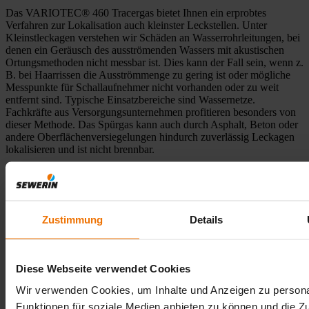
Das VARIOTEC® 460 Tracergas bietet Ihnen ein erprobtes
Verfahren zur Lokalisation auch kleinster Leckstellen. Unter
Kleinstleckagen verstehen wir Schäden an Wasserrohrleitungen, bei
denen ein Geräusch des ausströmenden Wassers mit akustischen
Ortungsmethoden nicht messbar ist. Dies kann der Fall sein, wenn z.
B. bei Haarrissen die Ausströmmenge zu gering ist oder mögliche
Messpunkte für Schallaufnehmer nicht vorhanden oder zu weit
entfernt sind. Typische Einsatzbereiche sind Wassernetze.
Fachkräfte aus Versorgungsunternehmen profitieren besonders von
dieser Methode. Das Spürgas kann auch durch Asphalt, Beton oder
andere Oberflächenversiegelungen hindurch zuverlässig Leckagen
lokalisieren und ist nicht brennbar.
FAQ
Zustimmung
Details
Alle aufklappen
Alle zuklappen
Für welche Einsatzbereiche ist das VARIOTEC® 460 Tracergas
geeignet?
Diese Webseite verwendet Cookies
Wir verwenden Cookies, um Inhalte und Anzeigen zu persona
Mit welchem Tracergas-Gemisch arbeitet das VARIOTEC® 460
Tracergas?
Funktionen für soziale Medien anbieten zu können und die Zu