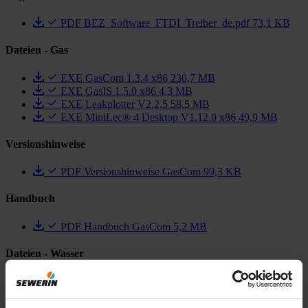
PDF
BEZ_Software_FTDI_Treiber_de.pdf
73,1 KB
Dateien - Gas
EXE
GasCom 1.3.4 x86
230,7 MB
EXE
GasIS 1.5.0 x86
4,3 MB
EXE
Leakplotter V2.2.5
58,5 MB
EXE
MiniLec® 4 Desktop V1.12.0 x86
49,9 MB
Versionshinweise
PDF
Versionshinweise GasCom
99,3 KB
Handbuch
PDF
Handbuch GasCom
5,2 MB
Dateien - Wasser
EXE
SeCorr® 05 V6.24 PC-Korrelator - Treiber
Instacal (für Windows 7, XP und Vista)
16,1 MB
EXE
SeCorr® 05 V6.71 PC-Korrelator - Treiber