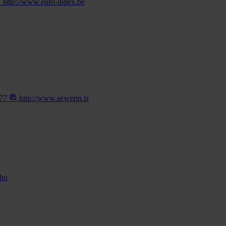
http://www.euro-index.be
177
http://www.sewerin.fr
.bo