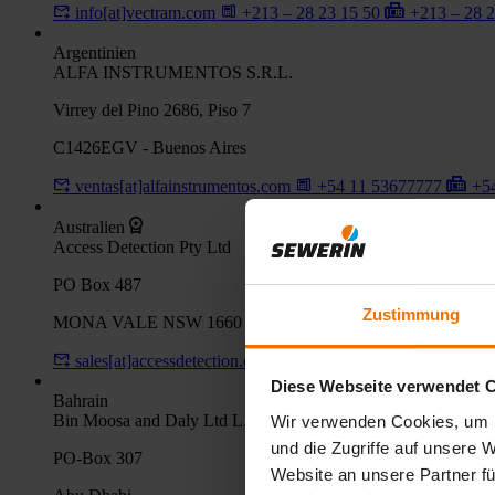
info[at]vectram.com
+213 – 28 23 15 50
+213 – 28 
Argentinien
ALFA INSTRUMENTOS S.R.L.
Virrey del Pino 2686, Piso 7
C1426EGV - Buenos Aires
ventas[at]alfainstrumentos.com
+54 11 53677777
+54
Australien
Access Detection Pty Ltd
PO Box 487
Zustimmung
MONA VALE NSW 1660
sales[at]accessdetection.com.au
+61 2 99990777
+61
Diese Webseite verwendet 
Bahrain
Bin Moosa and Daly Ltd L.L.C.
Wir verwenden Cookies, um I
und die Zugriffe auf unsere 
PO-Box 307
Website an unsere Partner fü