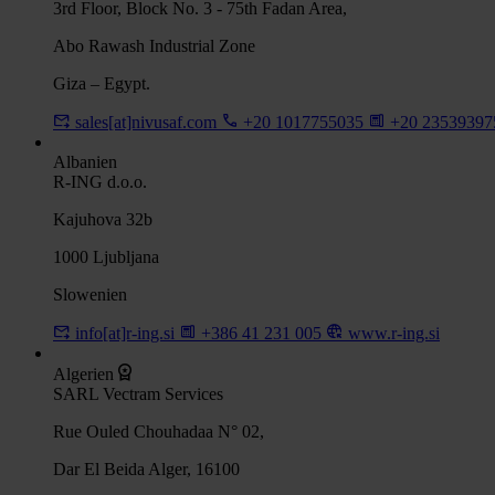
3rd Floor, Block No. 3 - 75th Fadan Area,
Abo Rawash Industrial Zone
Giza – Egypt.
sales[at]nivusaf.com
+20 1017755035
+20 2353939
Albanien
R-ING d.o.o.
Kajuhova 32b
1000 Ljubljana
Slowenien
info[at]r-ing.si
+386 41 231 005
www.r-ing.si
Algerien
SARL Vectram Services
Rue Ouled Chouhadaa N° 02,
Dar El Beida Alger, 16100