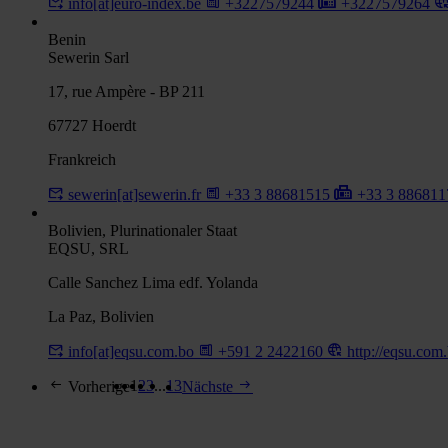
info[at]euro-index.be
+3227579244
+3227579264
Benin
Sewerin Sarl
17, rue Ampère - BP 211
67727 Hoerdt
Frankreich
sewerin[at]sewerin.fr
+33 3 88681515
+33 3 88681
Bolivien, Plurinationaler Staat
EQSU, SRL
Calle Sanchez Lima edf. Yolanda
La Paz, Bolivien
info[at]eqsu.com.bo
+591 2 2422160
http://eqsu.com
1
2
3
...
13
Vorherige
Nächste