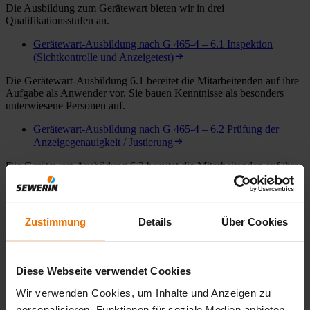
Die Ausbildung zum Gerätewart bieten wir in drei
Qualifikationsstufen an.
Gerätewart-Ausbildung nach G 465-4 – 6.1 Inspektion
(Sichtkontrolle und Anzeigetest)
Die Gerätewart-Ausbildung 6.1 bereitet die Mitarbeitenden auf ihre
Aufgabe als Anwender vor. Sie bauen Kenntnisse als besonders
unterwiesene Personen auf.
Gerätewart-Ausbildung nach G 465-4 – 6.2 Prüfung der
Anzeigegenauigkeit / Justierung
Die Gerätewart-Ausbildung 6.2 bereitet die Mitarbeitenden auf ihre
Aufgabe als Gerätewart vor. Sie bauen Kenntnisse als Fachkraft
auf.
Gerätewart-Ausbildung nach G 465-4 – 6.3 Wartung und
Zustimmung
Details
Über Cookies
Instandsetzung
Die Gerätewart-Ausbildung 6.3 bereitet die Mitarbeitenden auf ihre
Aufgabe als Gerätewart vor. Sie bauen Kenntnisse als Sachkundige
Diese Webseite verwendet Cookies
auf (befähigte Person nach BetrSichV)
Wir verwenden Cookies, um Inhalte und Anzeigen zu
Angebot Inhouse Schulung anfordern (Link zum Angebotsformular)
personalisieren, Funktionen für soziale Medien anbieten