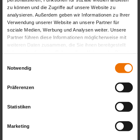
Jetzt Anfrage schicken
zu können und die Zugriffe auf unsere Website zu
analysieren. Außerdem geben wir Informationen zu Ihrer
Sie haben noch Fragen?
Verwendung unserer Website an unsere Partner für
soziale Medien, Werbung und Analysen weiter. Unsere
Sprechen Sie uns an.
Partner führen diese Informationen möglicherweise mit
Kontakt
weiteren Daten zusammen, die Sie ihnen bereitgestellt
haben oder die sie im Rahmen Ihrer Nutzung der Dienste
Björn Kleinert
gesammelt haben.
Einwilligungsauswahl
Zentraler Geräte-Service
Notwendig
+49 5241 934-254
Jetzt E-Mail senden
Präferenzen
Statistiken
Wissen, das nicht versickert. Der
Newsletter für nachhaltigen Erfolg.
Marketing
Erhalten Sie unseren kostenlosen Newsletter mit Praxistipps,
Neuigkeiten und exklusiven Fachartikeln.