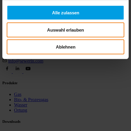
*
Alle zulassen
Jetzt Newsletter abonnieren
Auswahl erlauben
Hermann Sewerin GmbH
Robert-Bosch-Straße 3
Ablehnen
D-33334 Gütersloh
+ 49 5241 934 0
info@sewerin.com
Produkte
Gas
Bio- & Prozessgas
Wasser
Ortung
Downloads