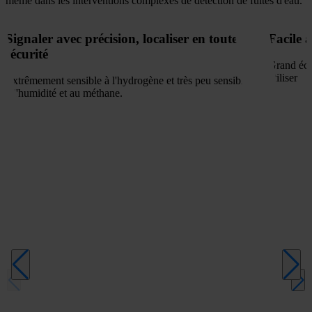
même dans les interventions complexes de détection de fuites d'eau.
Signaler avec précision, localiser en toute
Facile à 
sécurité
Grand écra
utiliser
Extrêmement sensible à l'hydrogène et très peu sensible
à l'humidité et au méthane.