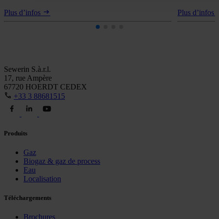
Plus d’infos
Plus d’infos
Sewerin S.à.r.l.
17, rue Ampère
67720 HOERDT CEDEX
+33 3 88681515
Produits
Gaz
Biogaz & gaz de process
Eau
Localisation
Téléchargements
Brochures