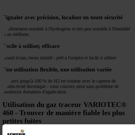
Signaler avec précision, localiser en toute sécurité
Extrêmement sensible à l'hydrogène et très peu sensible à l'humidité
et au méthane.
Facile à utiliser, efficace
Grand écran, menu intuitif - prêt à l'emploi et facile à utiliser
Une utilisation flexible, une utilisation variée
Mesurez jusqu'à 100 % de H2 en volume avec le capteur de
conductivité thermique - vous couvrez ainsi sans problème de
nombreux domaines d'application
Utilisation du gaz traceur VARIOTEC®
460 - Trouver de manière fiable les plus
petites fuites
Le gaz traceur VARIOTEC® 460 vous offre un procédé éprouvé