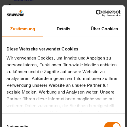
15.07.2026
Erdgas heute. Wasserstoff morgen. Sind Sie für
beides gerüstet?
Zustimmung
Details
Über Cookies
Die Gasnetze verändern sich und damit auch die
Anforderungen an die Lecksuche. Wer heute
Rohrleitungssysteme prüft, muss sowohl Erdgas als auch
Diese Webseite verwendet Cookies
Wasserstoff zuverlässig messen können.…
Wir verwenden Cookies, um Inhalte und Anzeigen zu
Mehr lesen
personalisieren, Funktionen für soziale Medien anbieten
zu können und die Zugriffe auf unsere Website zu
09.07.2026
analysieren. Außerdem geben wir Informationen zu Ihrer
Teamausflug der Forschung & Entwicklung
Verwendung unserer Website an unsere Partner für
soziale Medien, Werbung und Analysen weiter. Unsere
Unsere Forschung & Entwicklung hat die große
Partner führen diese Informationen möglicherweise mit
Herausforderung vor allem der räumlichen Trennung
entgegenzuwirken:
weiteren Daten zusammen, die Sie ihnen bereitgestellt
haben oder die sie im Rahmen Ihrer Nutzung der Dienste
Mehr lesen
gesammelt haben.
Einwilligungsauswahl
06.07.2026
Notwendig