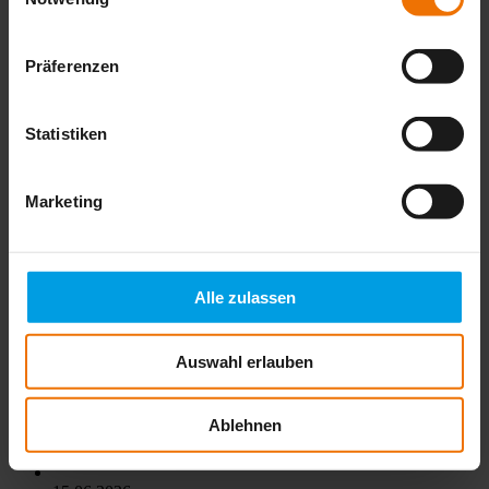
Impressionen von der SEWERIN TOUR 2026
in Ratingen
Präferenzen
Viele interessante Gespräche, praxisnahe Demonstrationen
und ein intensiver Austausch zu den aktuellen
Statistiken
Herausforderungen der Gasnetzüberwachung:
Mehr lesen
Marketing
26.06.2026
Wussten Sie schon, dass
Alle zulassen
Mehr lesen
26.06.2026
Auswahl erlauben
Offizielle Eröffnung unseres neuen
Logistikzentrums
Ablehnen
Mehr lesen