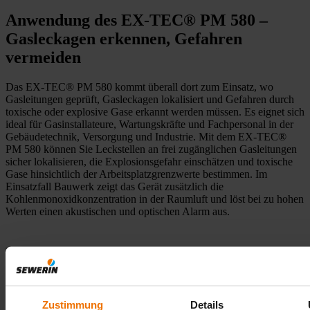
Anwendung des EX-TEC® PM 580 –
Gasleckagen erkennen, Gefahren
vermeiden
Das EX-TEC® PM 580 kommt überall dort zum Einsatz, wo
Gasleitungen geprüft, Gasleckagen lokalisiert und Gefahren durch
toxische oder explosive Gase erkannt werden müssen. Es eignet sich
ideal für Gasinstallateure, Wartungskräfte und Fachpersonal in der
Gebäudetechnik, Versorgung und Industrie. Mit dem EX-TEC®
PM 580 können Sie Leckstellen an frei zugänglichen Gasleitungen
sicher lokalisieren, die Explosionsgefahr einschätzen und toxische
Gase hinsichtlich der Arbeitsplatzgrenzwerte bestimmen. Im
Einsatzfall Bauwerk zeigt das Gerät zusätzlich die
Kohlenmonoxidkonzentration in der Raumluft und löst bei zu hohen
Werten einen akustischen und optischen Alarm aus.
FAQ
Alle aufklappen
Alle zuklappen
Zustimmung
Details