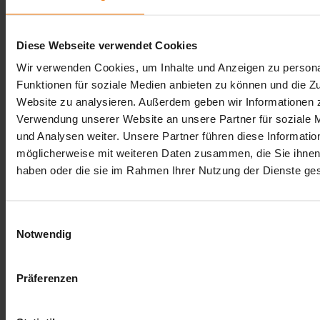
Für welche Anwendungsbereiche ist das EX-TEC® PM 580 geeignet?
Wie schnell werden Gefahren mit dem EX-TEC® PM 580 erkannt?
Diese Webseite verwendet Cookies
Wir verwenden Cookies, um Inhalte und Anzeigen zu persona
Welche Gase können mit dem EX-TEC® PM 580 erkannt werden?
Funktionen für soziale Medien anbieten zu können und die Zu
Website zu analysieren. Außerdem geben wir Informationen z
Wie lange ist die Betriebszeit des EX-TEC® PM 580?
Verwendung unserer Website an unsere Partner für soziale
Wie funktioniert die Gasdetektion mit dem EX-TEC® PM 580?
und Analysen weiter. Unsere Partner führen diese Informatio
möglicherweise mit weiteren Daten zusammen, die Sie ihnen 
Für welche DVGW-Einsatzfälle eignet sich das EX-TEC® PM 580?
haben oder die sie im Rahmen Ihrer Nutzung der Dienste g
Downloads
Einwilligungsauswahl
PDF
Prospekt EX-TEC PM 5x0
1,3 MB
Notwendig
PDF
Betriebsanleitung EX-TEC PM 5x0-400
2,2 MB
PDF
Technisches-Datenblatt-pm5x0-400-de.pdf
1,6
MB
PDF
Konformitaetserklaerung-pm580-de.pdf
110,4 KB
Präferenzen
PDF
LDAR Information PM580
186,0 KB
ZIP
Prüfberichte PM 400 - 5xx
19,7 MB
EXE
GasCom 1.3.4 x86
230,7 MB