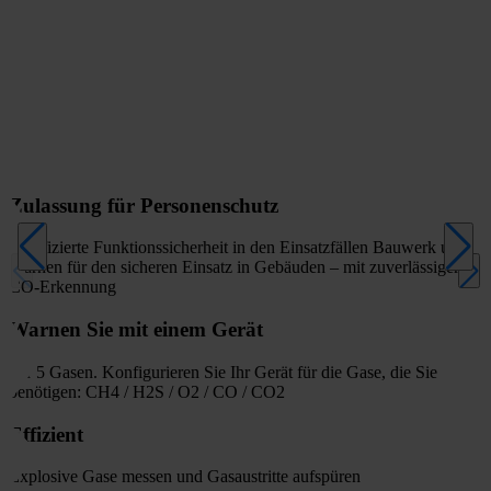
Zulassung für Personenschutz
Zertifizierte Funktionssicherheit in den Einsatzfällen Bauwerk und
Warnen für den sicheren Einsatz in Gebäuden – mit zuverlässiger
CO-Erkennung
Warnen Sie mit einem Gerät
vor 5 Gasen. Konfigurieren Sie Ihr Gerät für die Gase, die Sie
benötigen: CH4 / H2S / O2 / CO / CO2
Effizient
Explosive Gase messen und Gasaustritte aufspüren