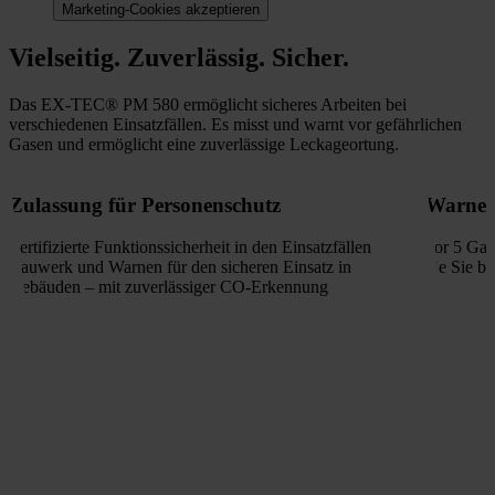
Marketing-Cookies akzeptieren
Vielseitig. Zuverlässig. Sicher.
Das EX-TEC® PM 580 ermöglicht sicheres Arbeiten bei
verschiedenen Einsatzfällen. Es misst und warnt vor gefährlichen
Gasen und ermöglicht eine zuverlässige Leckageortung.
Zulassung für Personenschutz
Warnen 
Zertifizierte Funktionssicherheit in den Einsatzfällen
vor 5 Gas
Bauwerk und Warnen für den sicheren Einsatz in
die Sie b
Gebäuden – mit zuverlässiger CO-Erkennung