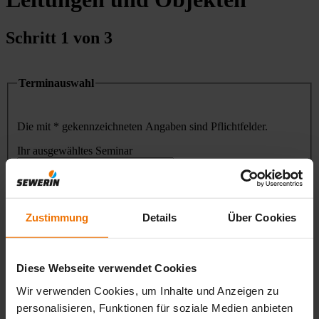
Schritt 1 von 3
Terminauswahl
Die mit * gekennzeichneten Angaben sind Pflichtfelder.
Ihr ausgewähltes Seminar
Datum auswählen
Zustimmung
Details
Über Cookies
Teilnehmer
Vor- und Nachname des 1. Teilnehmers
Diese Webseite verwendet Cookies
*
E-Mail Adresse 1. Teilnehmer
Wir verwenden Cookies, um Inhalte und Anzeigen zu
*
personalisieren, Funktionen für soziale Medien anbieten
Vor- und Nachname des 2. Teilnehmers