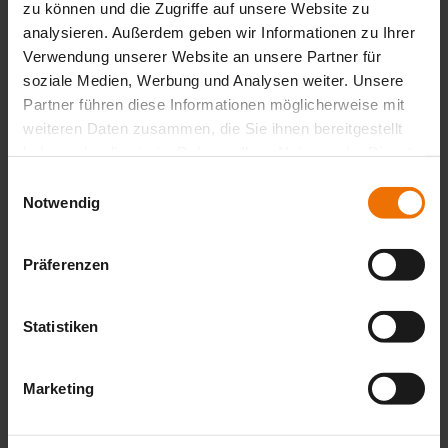
zu können und die Zugriffe auf unsere Website zu
analysieren. Außerdem geben wir Informationen zu Ihrer
E-Mail Adresse 2. Teilnehmer
Verwendung unserer Website an unsere Partner für
Vor- und Nachname des 3. Teilnehmers
soziale Medien, Werbung und Analysen weiter. Unsere
Partner führen diese Informationen möglicherweise mit
E-Mail Adresse 3. Teilnehmer
weiteren Daten zusammen, die Sie ihnen bereitgestellt
Vor- und Nachname des 4. Teilnehmers
haben oder die sie im Rahmen Ihrer Nutzung der Dienste
gesammelt haben.
Einwilligungsauswahl
E-Mail Adresse 4. Teilnehmer
Notwendig
Zu den Kontakt- und Rechnungsdaten
Präferenzen
Wissen, das nicht versickert. Der
Statistiken
Newsletter für nachhaltigen Erfolg.
Marketing
Erhalten Sie unseren kostenlosen Newsletter mit Praxistipps,
Neuigkeiten und exklusiven Fachartikeln.