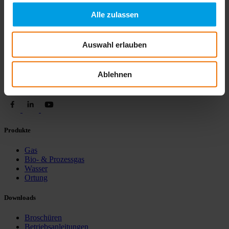
*
Jetzt Newsletter abonnieren
Alle zulassen
Auswahl erlauben
Hermann Sewerin GmbH
Robert-Bosch-Straße 3
D-33334 Gütersloh
Ablehnen
+ 49 5241 934 0
info@sewerin.com
Produkte
Gas
Bio- & Prozessgas
Wasser
Ortung
Downloads
Broschüren
Betriebsanleitungen