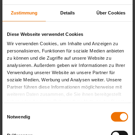
Event
| Tour
Zustimmung
Details
Über Cookies
Sewerin Tour 2026 Erfurt
06.10.2026 – 06.10.2026
Diese Webseite verwendet Cookies
Erfurt, Deutschland
Wir verwenden Cookies, um Inhalte und Anzeigen zu
TEAG Akademie
Zur Sewerin Tour
personalisieren, Funktionen für soziale Medien anbieten
zu können und die Zugriffe auf unsere Website zu
analysieren. Außerdem geben wir Informationen zu Ihrer
Wissen, das nicht versickert. Der
Verwendung unserer Website an unsere Partner für
soziale Medien, Werbung und Analysen weiter. Unsere
Newsletter für nachhaltigen Erfolg.
Partner führen diese Informationen möglicherweise mit
weiteren Daten zusammen, die Sie ihnen bereitgestellt
Erhalten Sie unseren kostenlosen Newsletter mit Praxistipps,
Neuigkeiten und exklusiven Fachartikeln.
haben oder die sie im Rahmen Ihrer Nutzung der Dienste
gesammelt haben.
Einwilligungsauswahl
*
Notwendig
Jetzt Newsletter abonnieren