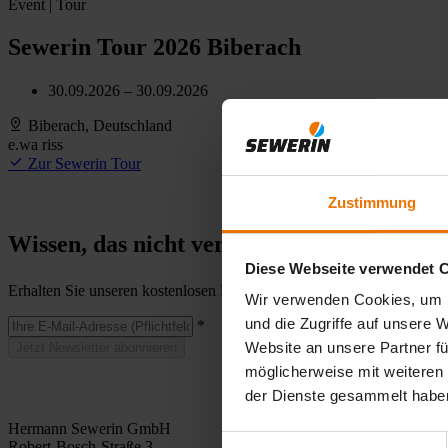
Event
| Tour
Sewerin Tour 2026 Biberach
30.09.2026 – 30.09.2026
Biberach, Deutschland
e.wa riss
Zur Sewerin Tour
Zustimmung
Wissen, das nicht versickert. Der Newslett
Diese Webseite verwendet 
Erhalten Sie unseren kostenlosen Newsletter mit Praxistipps, Neuigke
Wir verwenden Cookies, um I
und die Zugriffe auf unsere 
*
Website an unsere Partner fü
Jetzt Newsletter abonnieren
möglicherweise mit weiteren
der Dienste gesammelt habe
Hermann Sewerin GmbH
Einwilligungsauswahl
Robert-Bosch-Straße 3