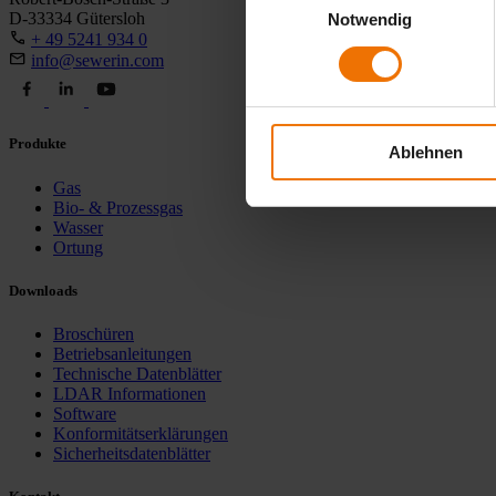
D-33334 Gütersloh
Notwendig
+ 49 5241 934 0
info@sewerin.com
Produkte
Ablehnen
Gas
Bio- & Prozessgas
Wasser
Ortung
Downloads
Broschüren
Betriebsanleitungen
Technische Datenblätter
LDAR Informationen
Software
Konformitätserklärungen
Sicherheitsdatenblätter