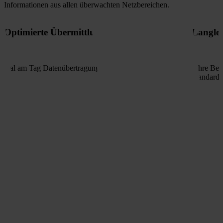
Informationen aus allen überwachten Netzbereichen.
Optimierte Übermittlung
Langleb
mal am Tag Datenübertragung.
Jahre Bet
Standarde