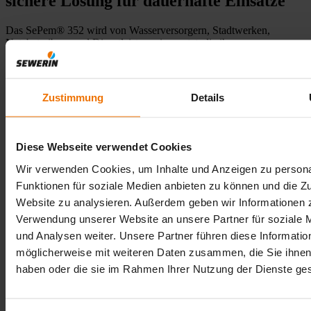
sichere Lösung für dauerhafte Einsätze
Das SePem® 352 wird von Wasserversorgern, Stadtwerken,
Netzbetreibern und Dienstleistern eingesetzt, die ihre
Trinkwassernetze kontinuierlich überwachen möchten. Der Logger
wird direkt an geeigneten Armaturen im Verteilungsnetz installiert
und verbleibt dort bis zu 12 Jahre. Im Betrieb erfasst der Logger
wiederkehrend die Geräuschpegel und sendet die Daten an das
Zustimmung
Details
kundeneigene Netzüberwachungssystem oder an die SePem®-
WebApp, in der sie bewertet und dokumentiert werden. So lassen
sich unauffällige Netzabschnitte von Bereichen unterscheiden, in
denen sich Leckverdachtsstellen abzeichnen. Sie werden dann
Diese Webseite verwendet Cookies
gezielt in der Einsatzplanung berücksichtigt. Ein wichtiger Beitrag,
um die Versorgungssicherheit zu erhöhen und Wasserverluste
Wir verwenden Cookies, um Inhalte und Anzeigen zu persona
strukturiert zu reduzieren.
Funktionen für soziale Medien anbieten zu können und die Zu
Website zu analysieren. Außerdem geben wir Informationen z
Verwendung unserer Website an unsere Partner für soziale
FAQ
und Analysen weiter. Unsere Partner führen diese Informatio
möglicherweise mit weiteren Daten zusammen, die Sie ihnen 
Alle aufklappen
Alle zuklappen
haben oder die sie im Rahmen Ihrer Nutzung der Dienste g
Wie lange ist die Batterielebensdauer des SePem® 352 im typischen
Betrieb?