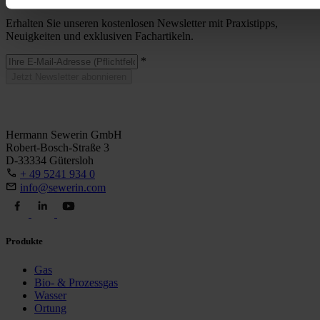
Erhalten Sie unseren kostenlosen Newsletter mit Praxistipps,
Neuigkeiten und exklusiven Fachartikeln.
*
Jetzt Newsletter abonnieren
Hermann Sewerin GmbH
Robert-Bosch-Straße 3
D-33334 Gütersloh
+ 49 5241 934 0
info@sewerin.com
Produkte
Gas
Bio- & Prozessgas
Wasser
Ortung