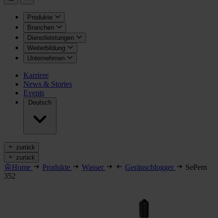
Produkte
Branchen
Dienstleistungen
Weiterbildung
Unternehmen
Karriere
News & Stories
Events
Deutsch
zurück
zurück
Home
Produkte
Wasser
Geräuschlogger
SePem
352