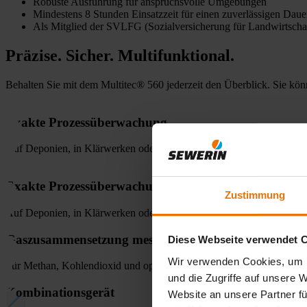
Robuste Ausführung für anspruchsvolle Umgebungen
Mindestens 8 Stunden Einsatzzeit für einen zuverlässigen Daue
Als Mitglied der SVLFG (Sozialversicherung für Landwirtschaf
Präzise. Sicher. Multifunktional.
Behalten Sie mit dem Multitec® 560 jederzeit den Überblick. Sie kö
Exakte Prozessüberwachung
Auf Deponien, in Klärwerken oder Biogasanlagen
Exakte Prozessüberwachung
Zustimmung
Auf Deponien, in Klärwerken oder Biogasanlagen
Gaszusammensetzung messen
Diese Webseite verwendet 
Wir verwenden Cookies, um I
Für Methan, Kohlendioxid und optional weitere Gase
und die Zugriffe auf unsere 
Kombinationsgerät
Website an unsere Partner fü