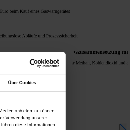
5 Euro beim Kauf eines Gaswarngerätes
eibungslose Abläufe und Prozesssicherheit.
Gaszusammensetzung me
Für Methan, Kohlendioxid und op
Über Cookies
 Medien anbieten zu können
hrer Verwendung unserer
 führen diese Informationen