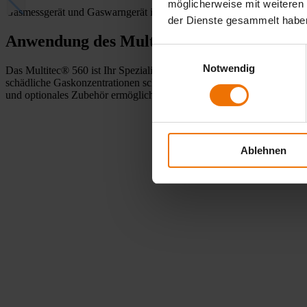
möglicherweise mit weiteren
Gasmessgerät und Gaswarngerät in einem – für maximale Sicherheit
der Dienste gesammelt habe
Anwendung des Multitec® 560 – optimale 
Einwilligungsauswahl
Notwendig
Das Multitec® 560 ist Ihr Spezialist für die Prozessüberwachung und
schädliche Gaskonzentrationen schon vor Betreten von Schächten, üb
und optionales Zubehör ermöglichen individuelle Anpassung an Ihre A
Ablehnen