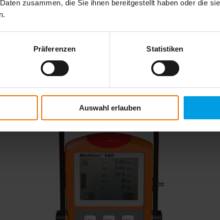
 Daten zusammen, die Sie ihnen bereitgestellt haben oder die s
n.
Lösung für Biogasanlagen, Klärwerke und 
Präferenzen
Statistiken
 die persönliche Sicherheit bei jedem Arbeitseinsatz mit biologischen
erprüfen die Zusammensetzung von Biogas zur Prozessoptimierung und d
nforderungen – für reibungslose Abläufe und verlässliche Sicherheit d
Auswahl erlauben