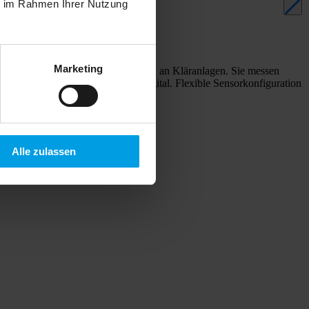
ie im Rahmen Ihrer Nutzung
Deponien
Marketing
 Gasen insbesondere auf Deponien und an Kläranlagen. Sie messen
okumentieren alle Ergebnisse digital. Flexible Sensorkonfiguration
urch die Funktion als Warngerät.
Alle zulassen