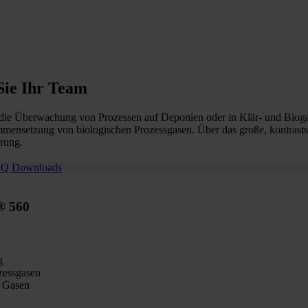
Sie Ihr Team
 die Überwachung von Prozessen auf Deponien oder in Klär- und Biogas
mmensetzung von biologischen Prozessgasen. Über das große, kontrastst
erung.
AQ
Downloads
c® 560
g
ozessgasen
n Gasen