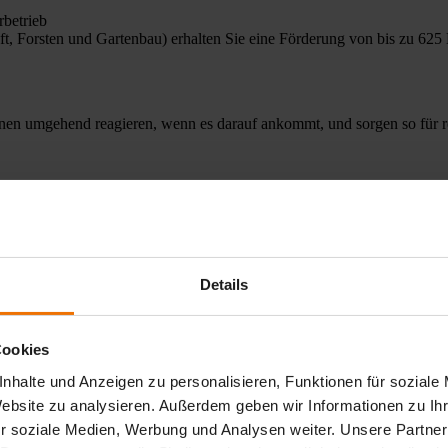
rbetrieb
t, Forsten und Gartenbau) erhalten Sie eine Förderung von bis zu 62
nnen umgehend reagieren, wenn es darauf ankommt, und sorgen so für r
Details
Cookies
nhalte und Anzeigen zu personalisieren, Funktionen für soziale
Website zu analysieren. Außerdem geben wir Informationen zu I
r soziale Medien, Werbung und Analysen weiter. Unsere Partner