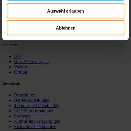
Hermann Sewerin GmbH
Robert-Bosch-Straße 3
Auswahl erlauben
D-33334 Gütersloh
+ 49 5241 934 0
info@sewerin.com
Ablehnen
Produkte
Gas
Bio- & Prozessgas
Wasser
Ortung
Downloads
Broschüren
Betriebsanleitungen
Technische Datenblätter
LDAR Informationen
Software
Konformitätserklärungen
Sicherheitsdatenblätter