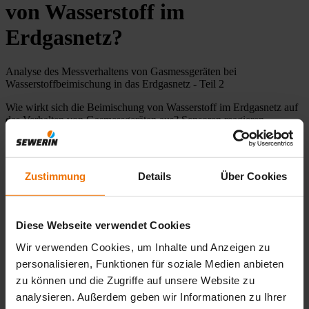
von Wasserstoff im
Erdgasnetz?
Analyse des Messverhaltens von Gasmessgeräten bei
Wasserstoffbeimischung in das Erdgasnetz - Teil 2
Wie wirkt sich die Beimischung von Wasserstoff im Erdgasnetz auf
das Verhalten von Gasmessgeräten aus? Sensoren reagieren
unterschiedlich auf Wasserstoff! Welche Auswirkungen hat H
auf
2
®
die Messwerte des EX-TEC
PM 580 in unterschiedlichen
Einsatzfällen?
Zustimmung
Details
Über Cookies
Heute geht es speziell um den Einsatzfall „Überwachung
Arbeitsraum“
.
Diese Webseite verwendet Cookies
Wir verwenden Cookies, um Inhalte und Anzeigen zu
personalisieren, Funktionen für soziale Medien anbieten
zu können und die Zugriffe auf unsere Website zu
analysieren. Außerdem geben wir Informationen zu Ihrer