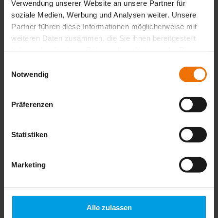
Verwendung unserer Website an unsere Partner für
soziale Medien, Werbung und Analysen weiter. Unsere
Partner führen diese Informationen möglicherweise mit
weiteren Daten zusammen, die Sie ihnen bereitgestellt
haben oder die sie im Rahmen Ihrer Nutzung der Dienste
gesammelt haben.
Einwilligungsauswahl
Notwendig
Präferenzen
Wissen, das nicht versickert. Der
Newsletter für nachhaltigen Erfolg.
Statistiken
Erhalten Sie unseren kostenlosen Newsletter mit Praxistipps,
Neuigkeiten und exklusiven Fachartikeln.
Marketing
*
Jetzt Newsletter abonnieren
Alle zulassen