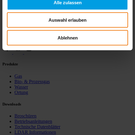
Alle zulassen
Hermann Sewerin GmbH
Auswahl erlauben
Robert-Bosch-Straße 3
D-33334 Gütersloh
+ 49 5241 934 0
Ablehnen
info@sewerin.com
Produkte
Gas
Bio- & Prozessgas
Wasser
Ortung
Downloads
Broschüren
Betriebsanleitungen
Technische Datenblätter
LDAR Informationen