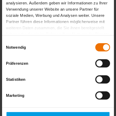
analysieren. Außerdem geben wir Informationen zu Ihrer
Verwendung unserer Website an unsere Partner für
soziale Medien, Werbung und Analysen weiter. Unsere
Partner führen diese Informationen möglicherweise mit
weiteren Daten zusammen, die Sie ihnen bereitgestellt
haben oder die sie im Rahmen Ihrer Nutzung der Dienste
gesammelt haben.
Einwilligungsauswahl
Notwendig
Präferenzen
Wissen, das nicht versickert. Der
Newsletter für nachhaltigen Erfolg.
Statistiken
Erhalten Sie unseren kostenlosen Newsletter mit Praxistipps,
Marketing
Neuigkeiten und exklusiven Fachartikeln.
*
Jetzt Newsletter abonnieren