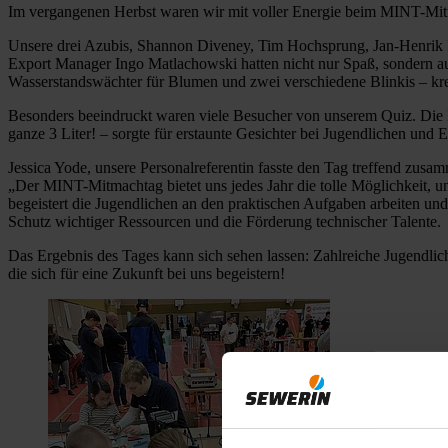
Im vergangenen Herbst waren wir mit voller Energie beim MINT-Mitm
Unsere drei Azubis, Shannon Diveney, Tim Hochsprung, Jan-Henrik I
Export Manager Ingo Matlachowski hatten nicht nur Spaß, sondern auc
Wasserstandswächter für Blumen und zwei verschiedene Blinkis – kre
Besonders beeindruckt waren viele Besucher von unserem Quiz. Die Fr
ganze 3 Liter! – sorgte für erstaunte Gesichter bei Jugendlichen und E
Jessica Yode, unsere Personalreferentin fasste den Tag treffend zusa
„Der MINT-Mitmachtag bietet uns jedes Jahr die tolle Möglichkeit, u
begeistert die Jugendlichen an den praktischen Aufgaben arbeiten und 
Schutz wichtiger Ressourcen und die Förderung technischer Talente.
Das Ergebnis des Tages kann sich sehen lassen: Zahlreiche Jugendlich
die sich für eine Zukunft bei uns begeistern!