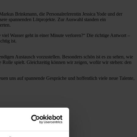
arkus Brinkmann, die Personalreferentin Jessica Yode und der
nsere spannenden Lötprojekte. Zur Auswahl standen ein
erten.
viel Wasser geht in einer Minute verloren?“ Die richtige Antwort –
chtig ist.
ndigen Austausch vorzustellen. Besonders schön ist es zu sehen, wie
 Rolle spielt. Gleichzeitig können wir zeigen, wofür wir stehen: den
reuen uns auf spannende Gespräche und hoffentlich viele neue Talente,