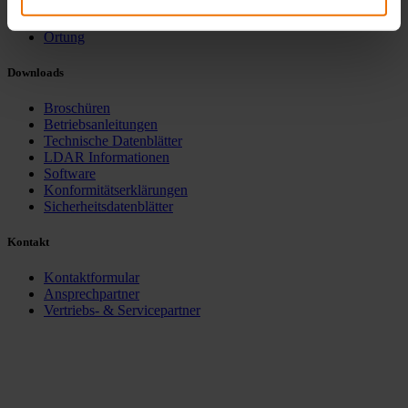
Bio- & Prozessgas
Wasser
Ortung
Downloads
Broschüren
Betriebsanleitungen
Technische Datenblätter
LDAR Informationen
Software
Konformitätserklärungen
Sicherheitsdatenblätter
Kontakt
Kontaktformular
Ansprechpartner
Vertriebs- & Servicepartner