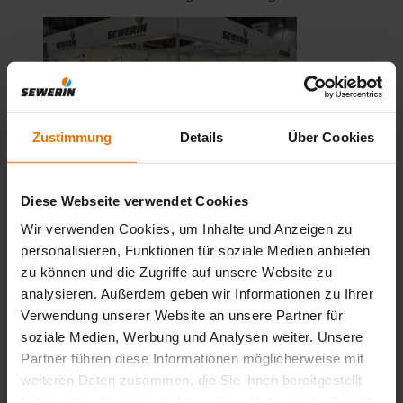
Zustimmung
Details
Über Cookies
Diese Webseite verwendet Cookies
Wir verwenden Cookies, um Inhalte und Anzeigen zu
personalisieren, Funktionen für soziale Medien anbieten
zu können und die Zugriffe auf unsere Website zu
analysieren. Außerdem geben wir Informationen zu Ihrer
In den Weser-Ems-Hallen in Oldenburg startete heute das 36.
Oldenburger Rohrleitungsforum. Wir freuen uns, wieder dabei zu
Verwendung unserer Website an unsere Partner für
sein. Wenn ihr auch da seid, besucht uns auf Stand HA1-P.04. Wir
soziale Medien, Werbung und Analysen weiter. Unsere
freuen uns auf euch!
Partner führen diese Informationen möglicherweise mit
weiteren Daten zusammen, die Sie ihnen bereitgestellt
haben oder die sie im Rahmen Ihrer Nutzung der Dienste