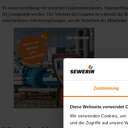
Es warnt zuverlässig vor toxischen Gaskonzentrationen, Sauerstoff
(H
) umgestellt werden. Der Wechsel der Gasarten ist während des Be
2
verschiedenen Arbeitsumgebungen, um die Sicherheit der Mitarbeiter
Zustimmung
Diese Webseite verwendet 
Wir verwenden Cookies, um I
und die Zugriffe auf unsere 