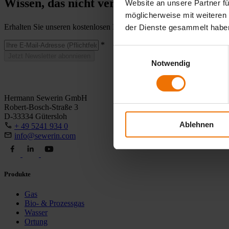
Wissen, das nicht versickert. Der Newslett
Website an unsere Partner fü
möglicherweise mit weiteren
Erhalten Sie unseren kostenlosen Newsletter mit Praxistipps, Neuigke
der Dienste gesammelt habe
*
Einwilligungsauswahl
Jetzt Newsletter abonnieren
Notwendig
Hermann Sewerin GmbH
Robert-Bosch-Straße 3
D-33334 Gütersloh
Ablehnen
+ 49 5241 934 0
info@sewerin.com
Produkte
Gas
Bio- & Prozessgas
Wasser
Ortung