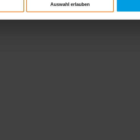
Auswahl erlauben
iten und exklusiven Fachartikeln.