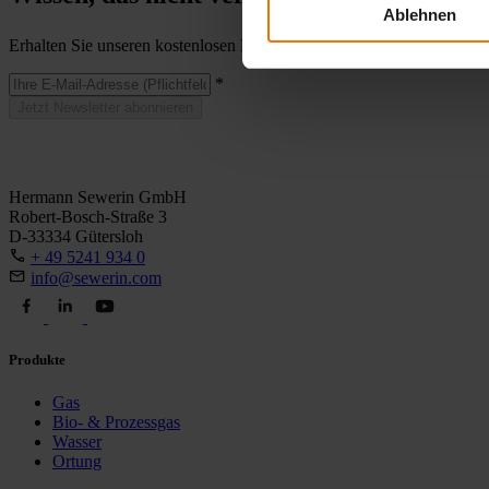
Ablehnen
Erhalten Sie unseren kostenlosen Newsletter mit Praxistipps, Neuigke
*
Jetzt Newsletter abonnieren
Hermann Sewerin GmbH
Robert-Bosch-Straße 3
D-33334 Gütersloh
+ 49 5241 934 0
info@sewerin.com
Produkte
Gas
Bio- & Prozessgas
Wasser
Ortung