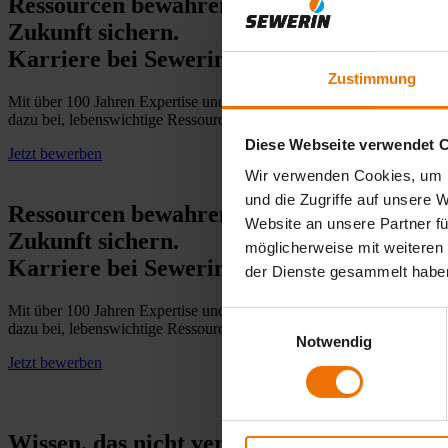
Ressourcen bewahren.
Zukunft sichern.
Karriere bei Sewerin.
Zustimmung
Mit über 100 Jahren Expertise und einer starken Tradition "Made in 
dazu bei, lebenswichtige Ressourcen zu bewahren und eine sichere Z
Diese Webseite verwendet 
Jetzt bewerben
Wir verwenden Cookies, um I
und die Zugriffe auf unsere 
Ressourcen bewahren.
Website an unsere Partner fü
Zukunft sichern.
möglicherweise mit weiteren
Karriere bei Sewerin.
der Dienste gesammelt habe
Mit über 100 Jahren Expertise und einer starken Tradition "Made in 
Einwilligungsauswahl
dazu bei, lebenswichtige Ressourcen zu bewahren und eine sichere Z
Notwendig
Jetzt bewerben
Wissen, das nicht versickert. Der Newslett