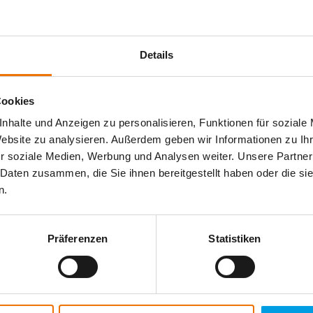
Details
Germany" entwickeln wir innovative und effiziente Lösungen, die weltw
ukunft zu gewährleisten.
Cookies
nhalte und Anzeigen zu personalisieren, Funktionen für soziale
Website zu analysieren. Außerdem geben wir Informationen zu I
r soziale Medien, Werbung und Analysen weiter. Unsere Partner
 Daten zusammen, die Sie ihnen bereitgestellt haben oder die s
n.
Germany" entwickeln wir innovative und effiziente Lösungen, die weltw
ukunft zu gewährleisten.
Präferenzen
Statistiken
er für nachhaltigen Erfolg.