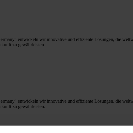
Germany" entwickeln wir innovative und effiziente Lösungen, die weltw
ukunft zu gewährleisten.
Germany" entwickeln wir innovative und effiziente Lösungen, die weltw
ukunft zu gewährleisten.