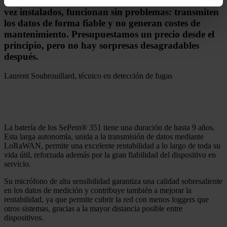
Con los SePem® 351 hemos comprobado que, una
vez instalados, funcionan sin problemas: transmiten
los datos de forma fiable y no generan costes de
mantenimiento. Presupuestamos un precio desde el
principio, pero no hay sorpresas desagradables
después.
Laurent Soubrouillard, técnico en detección de fugas
La batería de los SePem® 351 tiene una duración de hasta 9 años.
Esta larga autonomía, unida a la transmisión de datos mediante
LoRaWAN, permite una excelente rentabilidad a lo largo de toda su
vida útil, reforzada además por la gran fiabilidad del dispositivo en
servicio.
Su micrófono de alta sensibilidad garantiza una calidad sobresaliente
en los datos de medición y contribuye también a mejorar la
rentabilidad, ya que permite cubrir la red con menos loggers que
otros sistemas, gracias a la mayor distancia posible entre
dispositivos.