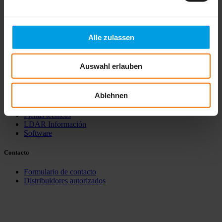
Productos
Gas
Alle zulassen
Biogás y gas de proceso
Agua
Localización
Auswahl erlauben
Descargas
Ablehnen
Catálogos
Manual de instrucciones
Fichas técnicas
LDAR Información
Software
Contacto
Formulario de contacto
Distribuidores autorizados