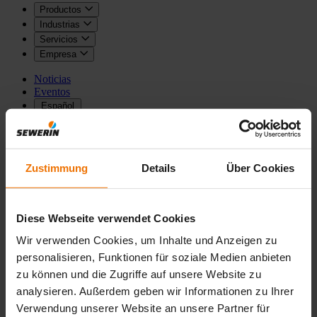
Productos
Industrias
Servicios
Empresa
Noticias
Eventos
Español
Zustimmung
Details
Über Cookies
atrás
atrás
Home
Servicios
Diese Webseite verwendet Cookies
Servicios
Wir verwenden Cookies, um Inhalte und Anzeigen zu
personalisieren, Funktionen für soziale Medien anbieten
Para garantizar un servicio óptimo a nuestros clientes de los sectores
zu können und die Zugriffe auf unsere Website zu
del gas, agua, industria, proveedores de servicios públicos,
analysieren. Außerdem geben wir Informationen zu Ihrer
instaladores, biogás, ponemos a su disposición una amplia cartera de
productos y soluciones.
Verwendung unserer Website an unsere Partner für