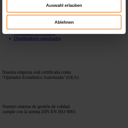
Fichas técnicas
Auswahl erlauben
LDAR Información
Software
Ablehnen
Contacto
Formulario de contacto
Distribuidores autorizados
Nuestra empresa está certificada como
‘Operador Económico Autorizado’ (OEA)
Nuestro sistema de gestión de calidad
cumple con la norma DIN EN ISO 9001