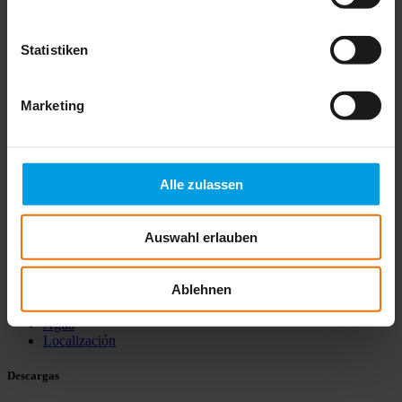
PDF
Ficha_técnica-srld200-es.pdf
1,5 MB
PDF
Ficha_técnica-srld800-es.pdf
1,5 MB
ZIP
Ficha_técnica-srld800-es.zip
1,5 MB
Statistiken
ZIP
Ficha_técnica-stethphon-04-es.zip
7,3 MB
ZIP
Ficha_técnica-ut9x00-930-tx-es.zip
5,9 MB
PDF
Ficha_técnica-vt-ega-es.pdf
1,5 MB
Marketing
PDF
Ficha_técnica-vt4x0-es.pdf
1,6 MB
PDF
Ficha_técnica-vt460-tg-es.pdf
1,5 MB
PDF
Ficha_técnica-w50-es.pdf
1,5 MB
Alle zulassen
Auswahl erlauben
Productos
Ablehnen
Gas
Biogás y gas de proceso
Agua
Localización
Descargas