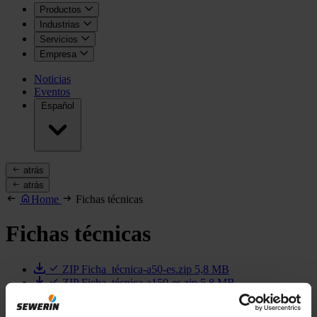
Productos
Industrias
Servicios
Empresa
Noticias
Eventos
Español
atrás
atrás
Home
Fichas técnicas
Fichas técnicas
ZIP
Ficha_técnica-a50-es.zip
5,8 MB
ZIP
Ficha_técnica-a150-es.zip
5,8 MB
ZIP
Ficha_técnica-a200-es.zip
10,2 MB
ZIP
Ficha_técnica-ac200-es.zip
11,7 MB