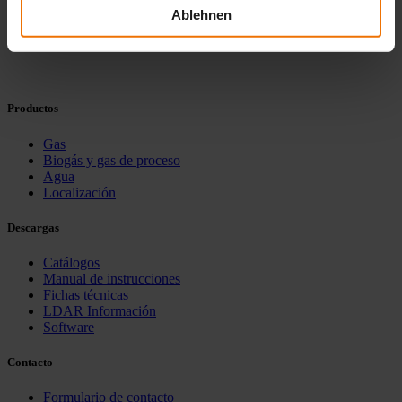
Más información
Ablehnen
Productos
Gas
Biogás y gas de proceso
Agua
Localización
Descargas
Catálogos
Manual de instrucciones
Fichas técnicas
LDAR Información
Software
Contacto
Formulario de contacto