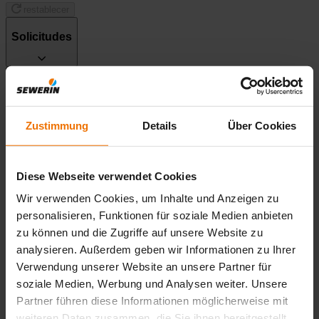
restablecer
Solicitudes
Características
Zustimmung
Details
Über Cookies
Gases
Diese Webseite verwendet Cookies
Propiedades
Wir verwenden Cookies, um Inhalte und Anzeigen zu
personalisieren, Funktionen für soziale Medien anbieten
zu können und die Zugriffe auf unsere Website zu
Subcategorías
analysieren. Außerdem geben wir Informationen zu Ihrer
Verwendung unserer Website an unsere Partner für
Listo
soziale Medien, Werbung und Analysen weiter. Unsere
Partner führen diese Informationen möglicherweise mit
weiteren Daten zusammen, die Sie ihnen bereitgestellt