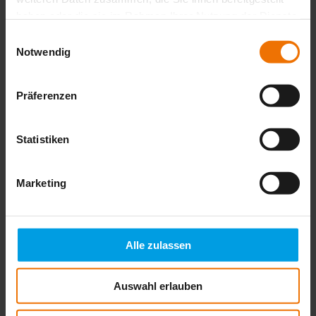
haben oder die sie im Rahmen Ihrer Nutzung der Dienste
AQUAPHON A 150
gesammelt haben.
Einwilligungsauswahl
Notwendig
Precisión y eficacia para cada detección de fugas
Más información
Präferenzen
Statistiken
AQUAPHON A 200
Máximo apoyo para la detección de fugas en la red de
tuberías de agua
Marketing
Más información
Alle zulassen
SeCorrPhon AC 200
Auswahl erlauben
Tres aplicaciones en un solo sistema para la máxima seguridad