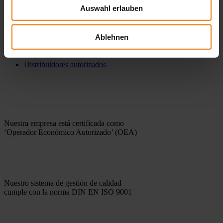
LDAR Información
Auswahl erlauben
Software
Contacto
Ablehnen
Formulario de contacto
Distribuidores autorizados
Nuestra empresa está certificada como
‘Operador Económico Autorizado’ (OEA)
Nuestro sistema de gestión de calidad
cumple con la norma DIN EN ISO 9001