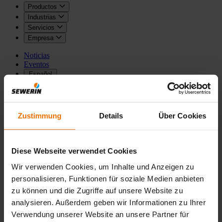
Productos
Industrias
Servicios
Empresa
Noticias
Eventos
Español
Zustimmung
Details
Über Cookies
atrás
atrás
Home
Catálogos
Diese Webseite verwendet Cookies
Catálogos
Wir verwenden Cookies, um Inhalte und Anzeigen zu
personalisieren, Funktionen für soziale Medien anbieten
PDF
Catálogo_Agua.pdf
3,5 MB
zu können und die Zugriffe auf unsere Website zu
PDF
Catálogo_Biogas.pdf
2,6 MB
analysieren. Außerdem geben wir Informationen zu Ihrer
PDF
Catálogo_Gas.pdf
4,4 MB
Verwendung unserer Website an unsere Partner für
PDF
Catálogo_Redes.pdf
1,4 MB