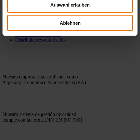
LDAR Información
Auswahl erlauben
Software
Contacto
Ablehnen
Formulario de contacto
Distribuidores autorizados
Nuestra empresa está certificada como
‘Operador Económico Autorizado’ (OEA)
Nuestro sistema de gestión de calidad
cumple con la norma DIN EN ISO 9001