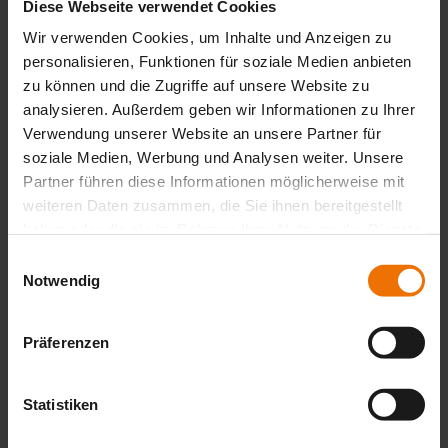
Diese Webseite verwendet Cookies
Plus d’infos
Wir verwenden Cookies, um Inhalte und Anzeigen zu
personalisieren, Funktionen für soziale Medien anbieten
zu können und die Zugriffe auf unsere Website zu
EX-TEC GA 610
analysieren. Außerdem geben wir Informationen zu Ihrer
Verwendung unserer Website an unsere Partner für
Fiable et mobile Mesures de gaz
soziale Medien, Werbung und Analysen weiter. Unsere
Plus d’infos
Partner führen diese Informationen möglicherweise mit
weiteren Daten zusammen, die Sie ihnen bereitgestellt
haben oder die sie im Rahmen Ihrer Nutzung der Dienste
gesammelt haben.
Einwilligungsauswahl
VARIOTEC 660
Notwendig
Contrôle des conduites dans les réseaux de gaz naturel et
d’hydrogène
Präferenzen
Plus d’infos
Statistiken
EX-TEC GA 650