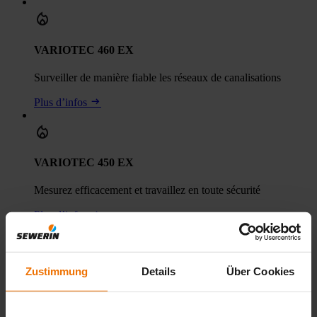
VARIOTEC 460 EX
Surveiller de manière fiable les réseaux de canalisations
Plus d’infos
VARIOTEC 450 EX
Mesurez efficacement et travaillez en toute sécurité
Plus d’infos
Zustimmung
Details
Über Cookies
VARIOTEC 460 Tracergas
Spécialiste des fuites d'hydrogène