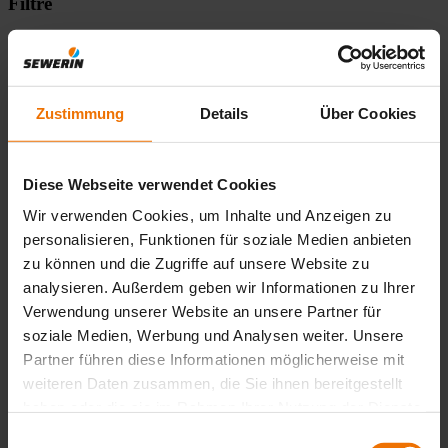
Filtre
réinitialiser
Inscriptions
Zustimmung
Details
Über Cookies
Caractéristiques
Diese Webseite verwendet Cookies
Wir verwenden Cookies, um Inhalte und Anzeigen zu
Gaz
personalisieren, Funktionen für soziale Medien anbieten
zu können und die Zugriffe auf unsere Website zu
analysieren. Außerdem geben wir Informationen zu Ihrer
Propriétés
Verwendung unserer Website an unsere Partner für
soziale Medien, Werbung und Analysen weiter. Unsere
Partner führen diese Informationen möglicherweise mit
Sous-matières
weiteren Daten zusammen, die Sie ihnen bereitgestellt
haben oder die sie im Rahmen Ihrer Nutzung der Dienste
Prêt
gesammelt haben.
Einwilligungsauswahl