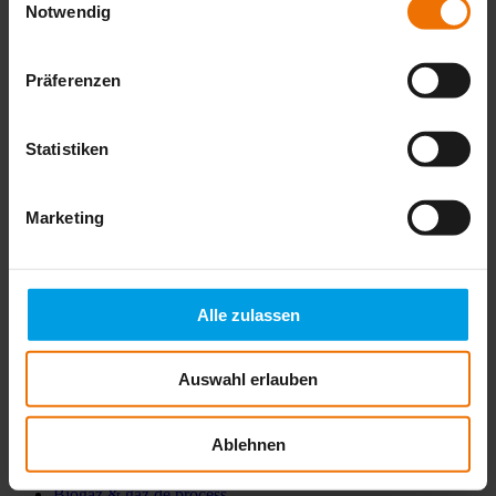
Notwendig
SeFlow 400
Präferenzen
Débitmètre portable haute précision pour la distribution et la
maintenance des réseaux d’eau
Statistiken
Plus d’infos
Marketing
Sewerin S.à.r.l.
17, rue Ampère
Alle zulassen
67720 HOERDT CEDEX
+33 3 88681515
Auswahl erlauben
Produits
Ablehnen
Gaz
Biogaz & gaz de process