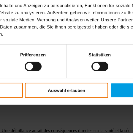
nhalte und Anzeigen zu personalisieren, Funktionen für soziale
Website zu analysieren. Außerdem geben wir Informationen zu I
des coûts d'exploitation due aux pertes et aux réparations coûteuses. Fac
nt.
r soziale Medien, Werbung und Analysen weiter. Unsere Partner
 Daten zusammen, die Sie ihnen bereitgestellt haben oder die s
n.
ouveaux employés doivent être formés rapidement. Avec toutes nos soluti
ravail de nuit, ou par des solutions stationnaires qui détectent les fuite
Präferenzen
Statistiken
uillez accepter les cookies marketing pour voir ce contenu.
ccepter les cookies marketing
oustic water leak detection - How does the AQUAPHON® A 200 w
Auswahl erlauben
ns l'ensemble, elles tendent à s'accroître. Cela se traduit généralemen
. Une défaillance aurait des conséquences directes sur la santé et la sé