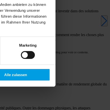
 Medien anbieten zu können
hrer Verwendung unserer
e aux contraintes financières, il faut investir dans des solutions
 führen diese Informationen
ie im Rahmen Ihrer Nutzung
ons, nous gardons toujours à l'esprit comment rendre les choses plus
s d'eau de manière largement autonome.
Marketing
Veuillez accepter les cookies marketing pour voir ce contenu.
Accepter les cookies marketing
ork?
Alle zulassen
t par des exigences supplémentaires en matière de rendement globale du
curité publiques. Outre les dommages physiques, les attaques