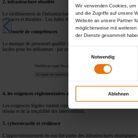
2. infrastructure obsolète
Wir verwenden Cookies, um I
und die Zugriffe auf unsere 
Le vieillissement de l'infrastructure entraîne souvent une augmentation 
efficaces et durables . Les fuites d'eau doivent être détectées rapideme
Website an unsere Partner fü
möglicherweise mit weiteren
3. Pénurie de compétences
der Dienste gesammelt habe
Le manque de personnel qualifié rend le travail plus difficile. Les n
faciles pour les utilisateurs : par une bonne ergonomie, en évitant le t
Einwilligungsauswahl
Notwendig
Ve
Veuillez accepter les cookies marketing pour voir ce contenu.
Accepter les cookies marketing
A
Ac
4. les exigences réglementaires augmentent
Ablehnen
Les exigences légales varient considérablement d'un pays à l'autre. Da
réseau et de la traçabilité des interventions.
5. cybersécurité et résilience
L'approvisionnement en eau fait partie des infrastructures stratégiques