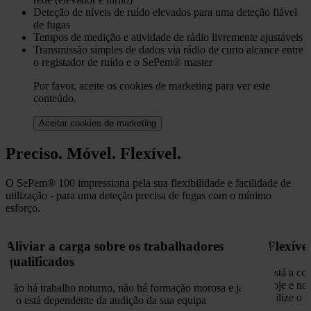
Deteção de níveis de ruído elevados para uma deteção fiável
de fugas
Tempos de medição e atividade de rádio livremente ajustáveis
Transmissão simples de dados via rádio de curto alcance entre
o registador de ruído e o SePem® master
Por favor, aceite os cookies de marketing para ver este
conteúdo.
Aceitar cookies de marketing
Preciso. Móvel. Flexível.
O SePem® 100 impressiona pela sua flexibilidade e facilidade de
utilização - para uma deteção precisa de fugas com o mínimo
esforço.
Aliviar a carga sobre os trabalhadores
Flexível
qualificados
Está a co
hoje e no
Não há trabalho noturno, não há formação morosa e já
utilize o 
não está dependente da audição da sua equipa