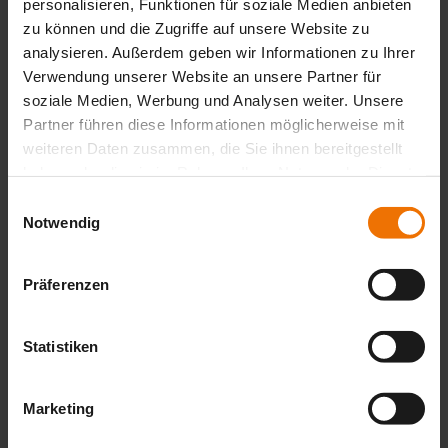
personalisieren, Funktionen für soziale Medien anbieten
Medir com eficiência e trabalhar em segurança
zu können und die Zugriffe auf unsere Website zu
Mais informações
analysieren. Außerdem geben wir Informationen zu Ihrer
Verwendung unserer Website an unsere Partner für
soziale Medien, Werbung und Analysen weiter. Unsere
Partner führen diese Informationen möglicherweise mit
VARIOTEC 460 Tracergas
weiteren Daten zusammen, die Sie ihnen bereitgestellt
Especialista em fugas de hidrogénio
haben oder die sie im Rahmen Ihrer Nutzung der Dienste
gesammelt haben.
Einwilligungsauswahl
Mais informações
Notwendig
Präferenzen
EX-TEC HS 610
Medições de gás fiáveis e variadas
Statistiken
Mais informações
Marketing