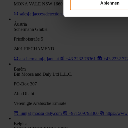
Ablehnen
MONA VALE NSW 1660
sales[at]accessdetection.com.au
+61 2 99990777
+61
Áustria
Schermann GmbH
Friedhofstraße 5
2401 FISCHAMEND
a.schermann[at]aon.at
+43 2232 76361
+43 2232 77
Barém
Bin Moosa and Daly Ltd L.L.C.
PO-Box 307
Abu Dhabi
Vereinigte Arabische Emirate
lijin[at]moosa-daly.com
+971509793360
https://www
Bélgica