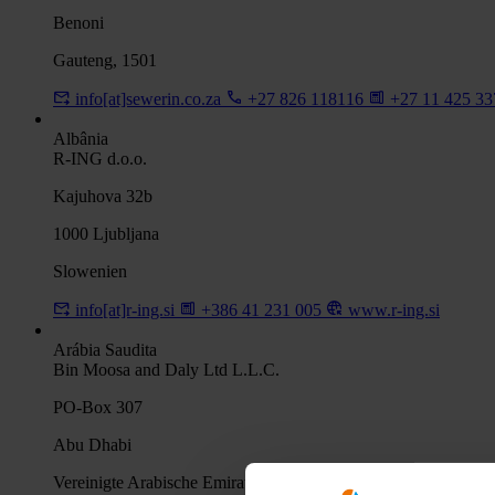
Benoni
Gauteng, 1501
info[at]sewerin.co.za
+27 826 118116
+27 11 425 3
Albânia
R-ING d.o.o.
Kajuhova 32b
1000 Ljubljana
Slowenien
info[at]r-ing.si
+386 41 231 005
www.r-ing.si
Arábia Saudita
Bin Moosa and Daly Ltd L.L.C.
PO-Box 307
Abu Dhabi
Vereinigte Arabische Emirate