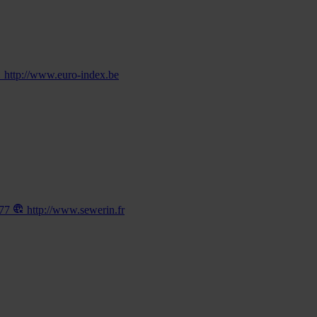
http://www.euro-index.be
177
http://www.sewerin.fr