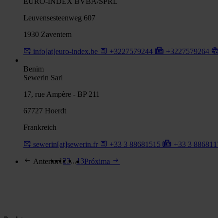
EURO-INDEX BVBA/SPRL
Leuvensesteenweg 607
1930 Zaventem
info[at]euro-index.be
+3227579244
+3227579264
Benim
Sewerin Sarl
17, rue Ampère - BP 211
67727 Hoerdt
Frankreich
sewerin[at]sewerin.fr
+33 3 88681515
+33 3 88681
1
2
3
...
13
Anterior
Próxima