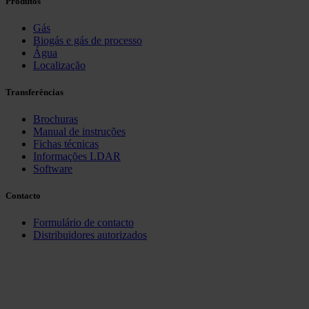
Produtos
Gás
Biogás e gás de processo
Água
Localização
Transferências
Brochuras
Manual de instruções
Fichas técnicas
Informações LDAR
Software
Contacto
Formulário de contacto
Distribuidores autorizados