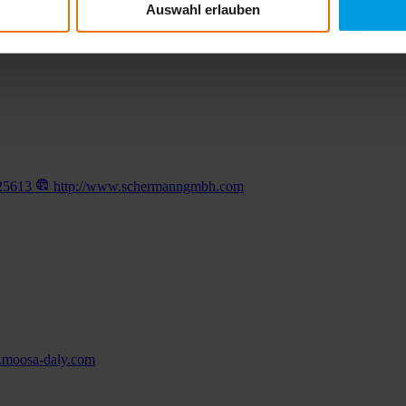
Auswahl erlauben
 2 99990733
http://www.accessdetection.com.au
25613
http://www.schermanngmbh.com
.moosa-daly.com