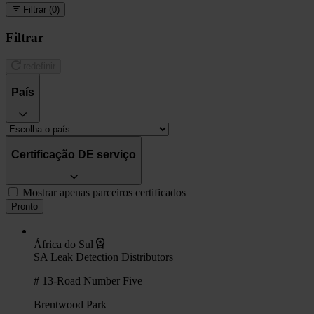
Filtrar
(0)
Filtrar
redefinir
País
Certificação DE serviço
Mostrar apenas parceiros certificados
Pronto
África do Sul
SA Leak Detection Distributors
# 13-Road Number Five
Brentwood Park