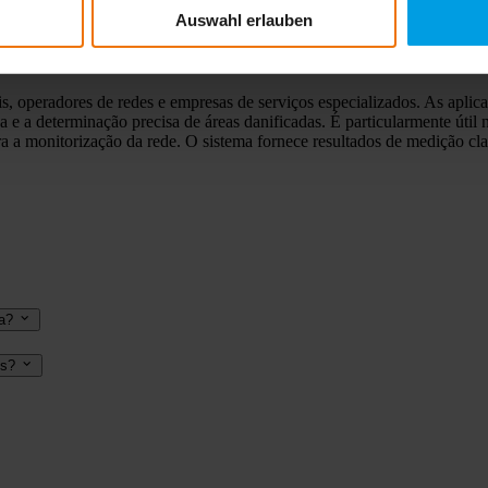
 a intensidade do som de forma clara e concisa
Auswahl erlauben
de fugas eficiente para uso diário
radores de redes e empresas de serviços especializados. As aplicaçõe
a e a determinação precisa de áreas danificadas. É particularmente úti
ra a monitorização da rede. O sistema fornece resultados de medição 
a?
es?