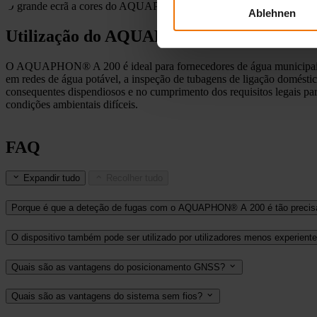
O grande ecrã a cores do AQUAPHON® A 200 mostra as frequências e
Ablehnen
Utilização do AQUAPHON® A 200 - deteção 
O AQUAPHON® A 200 é ideal para fornecedores de água municipais, ope
em redes de água potável, a inspeção de tubagens de ligação doméstic
consequentes dispendiosos e no cumprimento dos requisitos legais pa
condições ambientais difíceis.
FAQ
Expandir tudo
Recolher tudo
Porque é que a deteção de fugas com o AQUAPHON® A 200 é tão precis
O dispositivo também pode ser utilizado por utilizadores menos experient
Quais são as vantagens do posicionamento GNSS?
Quais são as vantagens do sistema sem fios?