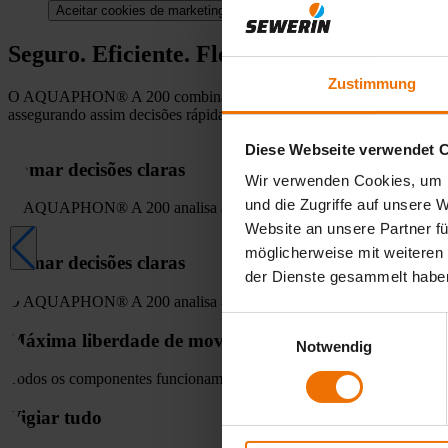
Aceitar cookies de marketing
Seguro. Eficiente. Flexível.
Zustimmung
O AQUAPHON® A 200 combina a máxima precisão de medição com uma o
assegurando assim decisões rápidas e bem fundamentadas.
Diese Webseite verwendet 
Tomar decisões claras
Wir verwenden Cookies, um I
und die Zugriffe auf unsere 
O AQUAPHON® A 200 analisa automaticamente o ruído e sugere fil
Website an unsere Partner fü
möglicherweise mit weiteren
Tomar decisões claras
der Dienste gesammelt habe
O AQUAPHON® A 200 analisa automaticamente o ruído e sugere fil
Einwilligungsauswahl
Máxima liberdade de movimentos
Notwendig
Todos os componentes funcionam sem fios - sem os incómodos cabos
Vigiar tudo