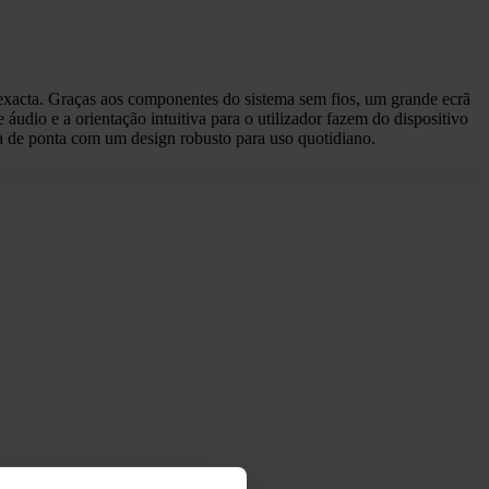
exacta. Graças aos componentes do sistema sem fios, um grande ecrã
 áudio e a orientação intuitiva para o utilizador fazem do dispositivo
 de ponta com um design robusto para uso quotidiano.