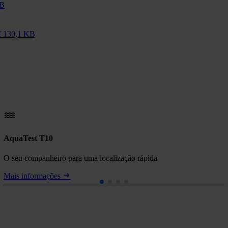
MB
f
130,1 KB
AquaTest T10
O seu companheiro para uma localização rápida
Mais informações