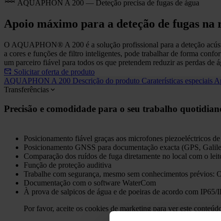
AQUAPHON A 200 — Deteção precisa de fugas de água
Apoio máximo para a deteção de fugas na 
O AQUAPHON® A 200 é a solução profissional para a deteção acústica 
a cores e funções de filtro inteligentes, pode trabalhar de forma confo
um parceiro fiável para todos os que pretendem reduzir as perdas 
Solicitar oferta de produto
AQUAPHON A 200
Descrição do produto
Caraterísticas especiais
A
Transferências
Precisão e comodidade para o seu trabalho quotidian
Posicionamento fiável graças aos microfones piezoeléctricos de
Posicionamento GNSS para documentação exacta (GPS, Gal
Comparação dos ruídos de fuga diretamente no local com o leit
Função de proteção auditiva
Trabalhe com segurança, mesmo sem conhecimentos prévios: O a
Documentação com o software WaterCom
À prova de salpicos de água e de poeiras de acordo com IP65/
Por favor, aceite os cookies de marketing para ver este conteúd