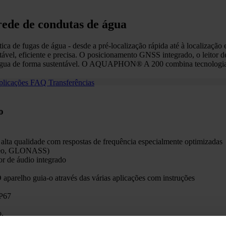
rede de condutas de água
de fugas de água - desde a pré-localização rápida até à localização 
rtável, eficiente e precisa. O posicionamento GNSS integrado, o leitor de
de água de forma sustentável. O AQUAPHON® A 200 combina tecnologia
plicações
FAQ
Transferências
o
 alta qualidade com respostas de frequência especialmente optimizadas
ileo, GLONASS)
or de áudio integrado
parelho guia-o através das várias aplicações com instruções
IP67
o.