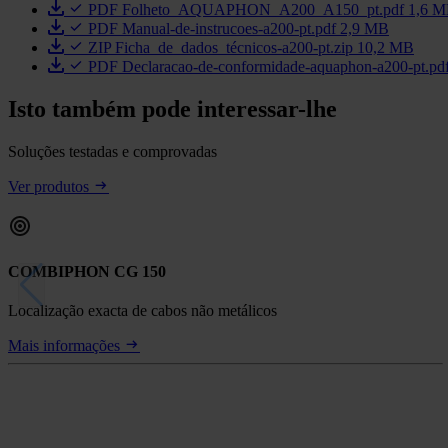
PDF
Folheto_AQUAPHON_A200_A150_pt.pdf
1,6 
PDF
Manual-de-instrucoes-a200-pt.pdf
2,9 MB
ZIP
Ficha_de_dados_técnicos-a200-pt.zip
10,2 MB
PDF
Declaracao-de-conformidade-aquaphon-a200-pt.pd
Isto também pode interessar-lhe
Soluções testadas e comprovadas
Ver produtos
COMBIPHON CG 150
Localização exacta de cabos não metálicos
Mais informações