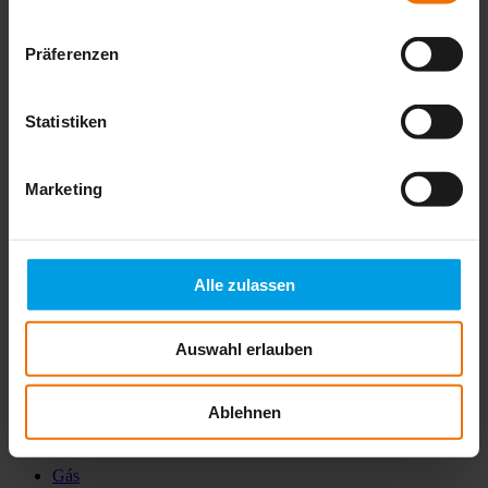
Detetor de tampas M 130
Präferenzen
Precisão máxima na localização de objetos difíceis
Statistiken
Mais informações
Marketing
FerroTec FT 10
Máxima segurança na localização de objectos ferromagnéticos
Alle zulassen
Mais informações
Auswahl erlauben
Ablehnen
Produtos
Gás