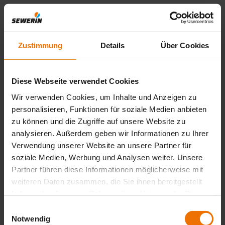
redefinir
Aplicações
Zustimmung
Details
Über Cookies
Características
Diese Webseite verwendet Cookies
Wir verwenden Cookies, um Inhalte und Anzeigen zu
Gases
personalisieren, Funktionen für soziale Medien anbieten
zu können und die Zugriffe auf unsere Website zu
analysieren. Außerdem geben wir Informationen zu Ihrer
Propriedades
Verwendung unserer Website an unsere Partner für
soziale Medien, Werbung und Analysen weiter. Unsere
Partner führen diese Informationen möglicherweise mit
Subcategorias
weiteren Daten zusammen, die Sie ihnen bereitgestellt
haben oder die sie im Rahmen Ihrer Nutzung der Dienste
Pronto
gesammelt haben.
Einwilligungsauswahl
Notwendig