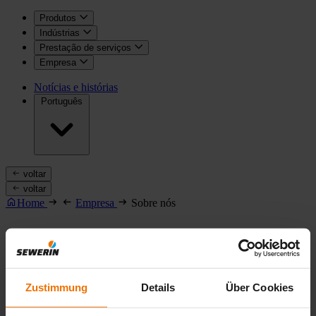
Produtos
Indústrias
Prestação de serviços
Empresa
Notícias e histórias
Português
voltar
voltar
Home
Empresa
Sobre nós
Sobre nós
Zustimmung
Details
Über Cookies
Protecting Water, Gas and Life.