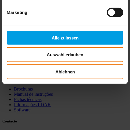
As nossas soluções
Marketing
Alle zulassen
Produtos
Gás
Auswahl erlauben
Biogás e gás de processo
Água
Localização
Ablehnen
Transferências
Brochuras
Manual de instruções
Fichas técnicas
Informações LDAR
Software
Contacto