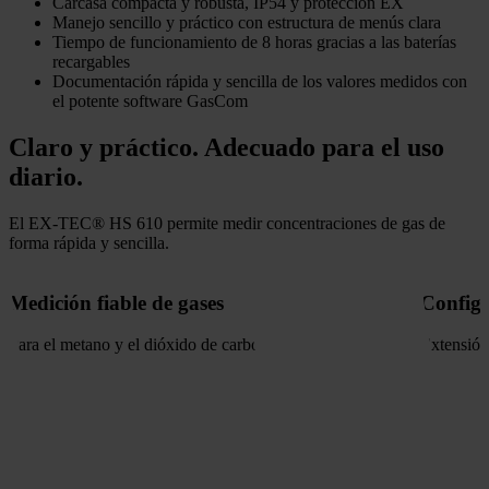
Carcasa compacta y robusta, IP54 y protección EX
Manejo sencillo y práctico con estructura de menús clara
Tiempo de funcionamiento de 8 horas gracias a las baterías
recargables
Documentación rápida y sencilla de los valores medidos con
el potente software GasCom
Claro y práctico. Adecuado para el uso
diario.
El EX-TEC® HS 610 permite medir concentraciones de gas de
forma rápida y sencilla.
Medición fiable de gases
Configu
Para el metano y el dióxido de carbono
Extensión