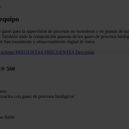
s
 equipo
gases para la supervisión de procesos en vertederos o en plantas de tr
e. También mide la composición gaseosa de los gases de procesos biológi
 de funcionamiento y almacenamiento digital de datos.
caciones
PREGUNTAS FRECUENTES
Descargas
ec® 560
ases
 exactos con gases de procesos biológicos
o fiable