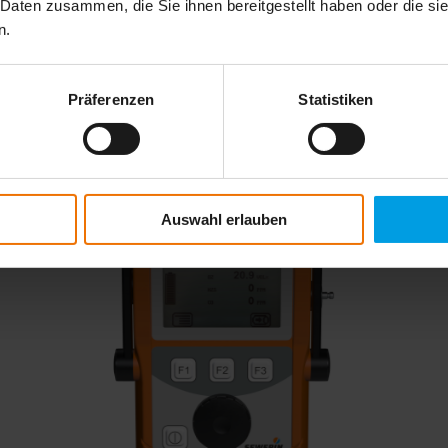
 Daten zusammen, die Sie ihnen bereitgestellt haben oder die s
ridad personal cuando se trabaja con gases biológicos, especialmente en
n.
ozos, comprobar la composición del biogás para optimizar el proceso y d
rsonalizada a sus necesidades, para unos procesos fluidos y una segurid
Präferenzen
Statistiken
Auswahl erlauben