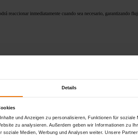
 reaccionar inmediatamente cuando sea necesario, garantizando flujos d
Details
Cookies
nhalte und Anzeigen zu personalisieren, Funktionen für soziale
Website zu analysieren. Außerdem geben wir Informationen zu I
tima para plantas de biogás, depuradoras y 
r soziale Medien, Werbung und Analysen weiter. Unsere Partner