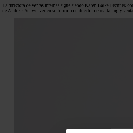
La directora de ventas internas sigue siendo Karen Balke-Fechner,
de Andreas Schweitzer en su función de director de marketing y venta