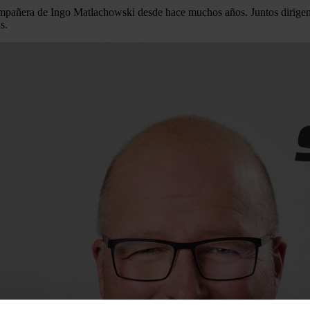
 compañera de Ingo Matlachowski desde hace muchos años. Juntos diri
s.