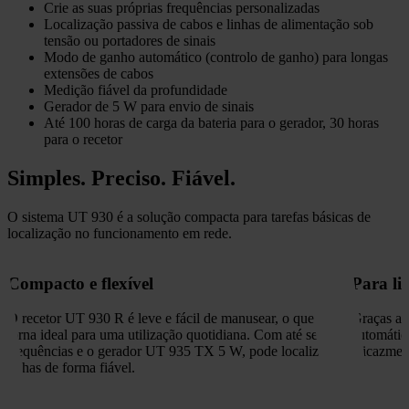
Crie as suas próprias frequências personalizadas
Localização passiva de cabos e linhas de alimentação sob
tensão ou portadores de sinais
Modo de ganho automático (controlo de ganho) para longas
extensões de cabos
Medição fiável da profundidade
Gerador de 5 W para envio de sinais
Até 100 horas de carga da bateria para o gerador, 30 horas
para o recetor
Simples. Preciso. Fiável.
O sistema UT 930 é a solução compacta para tarefas básicas de
localização no funcionamento em rede.
Compacto e flexível
Para li
O recetor UT 930 R é leve e fácil de manusear, o que o
Graças ao
torna ideal para uma utilização quotidiana. Com até sete
automática
frequências e o gerador UT 935 TX 5 W, pode localizar
eficazment
linhas de forma fiável.