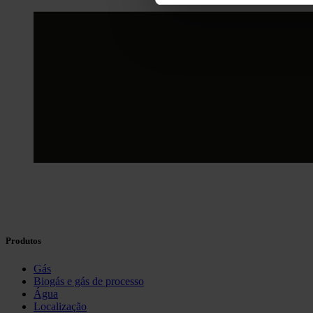
Produtos
Gás
Biogás e gás de processo
Água
Localização