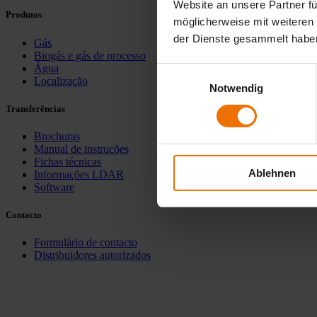
Website an unsere Partner fü
Produtos
möglicherweise mit weiteren
der Dienste gesammelt habe
Gás
Biogás e gás de processo
Água
Einwilligungsauswahl
Localização
Notwendig
Transferências
Brochuras
Manual de instruções
Fichas técnicas
Ablehnen
Informações LDAR
Software
Contacto
Formulário de contacto
Distribuidores autorizados