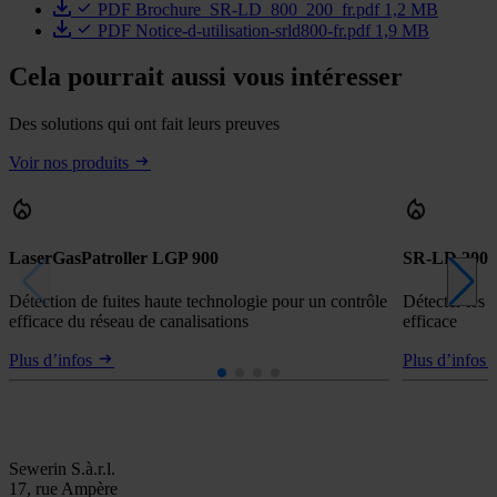
PDF
Brochure_SR-LD_800_200_fr.pdf
1,2 MB
PDF
Notice-d-utilisation-srld800-fr.pdf
1,9 MB
Cela pourrait aussi vous intéresser
Des solutions qui ont fait leurs preuves
Voir nos produits
LaserGasPatroller LGP 900
SR-LD 200
Détection de fuites haute technologie pour un contrôle
Détecter les 
efficace du réseau de canalisations
efficace
Plus d’infos
Plus d’infos
Sewerin S.à.r.l.
17, rue Ampère