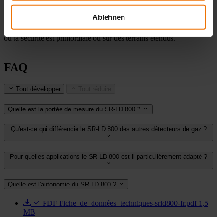
situés à une hauteur élevée ou les sections difficiles à atteindre,
comme les raccords de membrane sur les toits des réservoirs,
Ablehnen
peuvent être surveillés confortablement et en toute sécurité depuis le
sol. C'est un avantage décisif, notamment dans les environnements
où la sécurité est primordiale ou sur des terrains étendus.
FAQ
Tout développer
Tout réduire
Quelle est la portée de mesure du SR-LD 800 ?
Qu'est-ce qui différencie le SR-LD 800 des autres détecteurs de gaz ?
Pour quelles applications le SR-LD 800 est-il particulièrement adapté ?
Quelle est l'autonomie du SR-LD 800 ?
PDF
Fiche_de_données_techniques-srld800-fr.pdf
1,5
MB