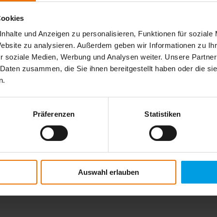
Cookies
aibles
nhalte und Anzeigen zu personalisieren, Funktionen für soziale
contrôle des réseaux de gaz enterrés
Website zu analysieren. Außerdem geben wir Informationen zu I
r soziale Medien, Werbung und Analysen weiter. Unsere Partner
tes de gaz enterrées par les entreprises de distribution, les exploitants
 Daten zusammen, die Sie ihnen bereitgestellt haben oder die s
iez d'une détection rapide et sans faille des indices de gaz, d'une traçab
n.
acé de la conduite conformément à la réglementation DVGW G 465-4-3 et
n même à une distance de 5 m si vous êtes sous le vent.
Präferenzen
Statistiken
Auswahl erlauben