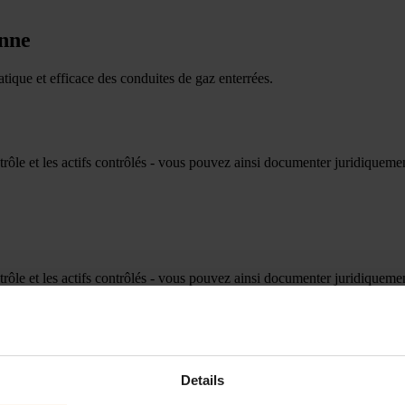
enne
que et efficace des conduites de gaz enterrées.
trôle et les actifs contrôlés - vous pouvez ainsi documenter juridiqueme
trôle et les actifs contrôlés - vous pouvez ainsi documenter juridiqueme
 en un seul passage sur le tracé de la conduite.
Details