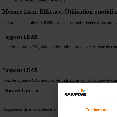
Accepter les cookies marketing
Mesure laser. Efficace. Utilisation quotidi
Le LaserGasPatroller LGP 800 permet un contrôle entièrement automati
Rapports LDAR
Lisez les données SIG, indiquez les indications de gaz, la zone de con
Rapports LDAR
Lisez les données SIG, indiquez les indications de gaz, la zone de con
Efficace: Grâce à
d'expérience dans les systèmes embarqués : localisez les indices de gaz
Zustimmung