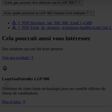
Quels gaz peuvent être détectés par le LGP 800 ?
Avec quelle précision le LGP 800 mesure-t-il le méthane ?
PDF
Brochure_lgp_900_800_fr.pdf
1,4 MB
PDF
Fiche_de_données_techniques-lgp800-fr.pdf
104,3
Cela pourrait aussi vous intéresser
Des solutions qui ont fait leurs preuves
Voir nos produits
LaserGasPatroller LGP 900
Détection de fuites haute technologie pour un contrôle efficace du
réseau de canalisations
Plus d’infos