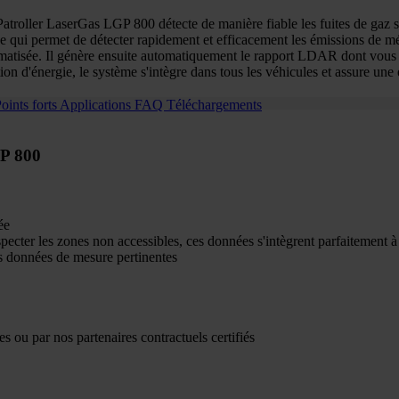
atroller LaserGas LGP 800 détecte de manière fiable les fuites de gaz su
, ce qui permet de détecter rapidement et efficacement les émissions d
tomatisée. Il génère ensuite automatiquement le rapport LDAR dont vou
 d'énergie, le système s'intègre dans tous les véhicules et assure une e
oints forts
Applications
FAQ
Téléchargements
GP 800
ée
nspecter les zones non accessibles, ces données s'intègrent parfaiteme
s données de mesure pertinentes
s ou par nos partenaires contractuels certifiés