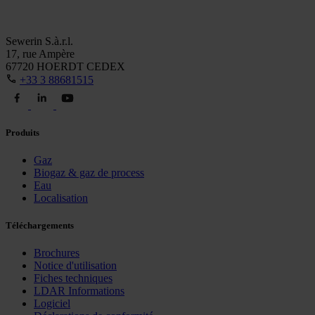
Sewerin S.à.r.l.
17, rue Ampère
67720 HOERDT CEDEX
+33 3 88681515
Produits
Gaz
Biogaz & gaz de process
Eau
Localisation
Téléchargements
Brochures
Notice d'utilisation
Fiches techniques
LDAR Informations
Logiciel