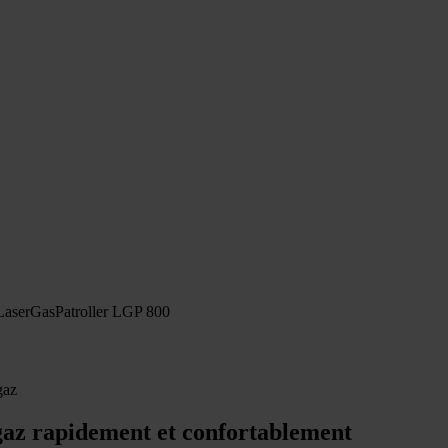
LaserGasPatroller LGP 800
gaz
 gaz rapidement et confortablement