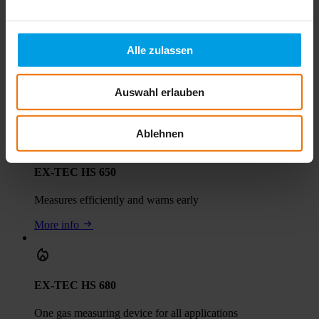
Alle zulassen
EX-TEC PM 400
Safety and flexibility in gas monitoring
Auswahl erlauben
More info
Ablehnen
EX-TEC HS 650
Measures efficiently and warns early
More info
EX-TEC HS 680
One gas measuring device for all applications