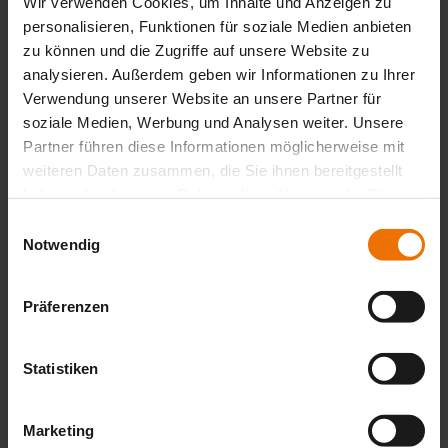
Wir verwenden Cookies, um Inhalte und Anzeigen zu
personalisieren, Funktionen für soziale Medien anbieten
zu können und die Zugriffe auf unsere Website zu
FLIS-EX
analysieren. Außerdem geben wir Informationen zu Ihrer
Maximum safety when entering shafts
Verwendung unserer Website an unsere Partner für
soziale Medien, Werbung und Analysen weiter. Unsere
More info
Partner führen diese Informationen möglicherweise mit
weiteren Daten zusammen, die Sie ihnen bereitgestellt
haben oder die sie im Rahmen Ihrer Nutzung der Dienste
Multitec 520
gesammelt haben.
Einwilligungsauswahl
Notwendig
Measure safely, protect reliably
More info
Präferenzen
Statistiken
EX-TEC PM 500
Reliable and safe warning
Marketing
More info