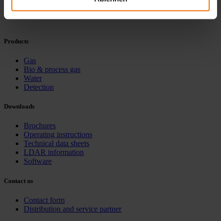
Products
Gas
Bio & process gas
Water
Detection
Downloads
Brochures
Operating instructions
Technical data sheets
LDAR information
Software
Contact us
Contact form
Distribution and service partner