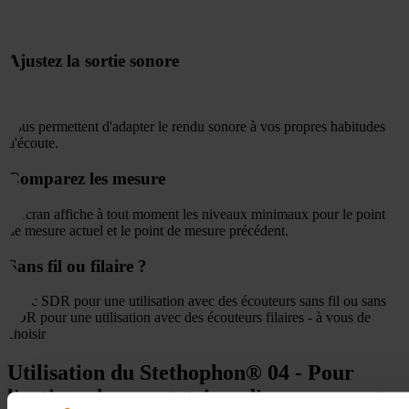
Ajustez la sortie sonore
vous permettent d'adapter le rendu sonore à vos propres habitudes
d'écoute.
Comparez les mesure
L'écran affiche à tout moment les niveaux minimaux pour le point
de mesure actuel et le point de mesure précédent.
Sans fil ou filaire ?
Avec SDR pour une utilisation avec des écouteurs sans fil ou sans
SDR pour une utilisation avec des écouteurs filaires - à vous de
choisir
Utilisation du Stethophon® 04 - Pour
l'artisan, les prestataires d'assurances et