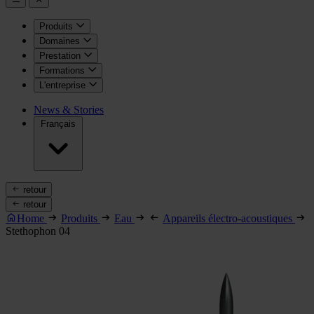
Produits
Domaines
Prestation
Formations
L'entreprise
News & Stories
Français
retour
retour
Home
Produits
Eau
Appareils électro-acoustiques
Stethophon 04