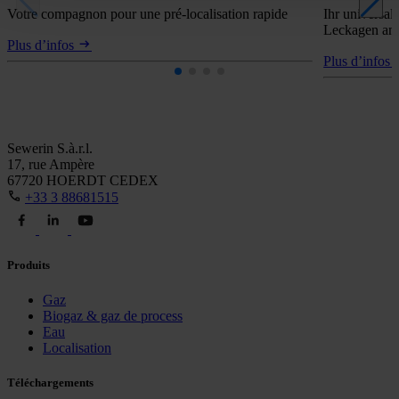
Votre compagnon pour une pré-localisation rapide
Ihr universal
Leckagen an 
Plus d’infos
Plus d’infos
Sewerin S.à.r.l.
17, rue Ampère
67720 HOERDT CEDEX
+33 3 88681515
Produits
Gaz
Biogaz & gaz de process
Eau
Localisation
Téléchargements