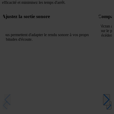
efficacité et minimisez les temps d'arrêt.
Ajustez la sortie sonore
Compar
L'écran a
pour le po
vous permettent d'adapter le rendu sonore à vos propres
précédent
habitudes d'écoute.