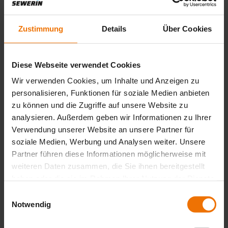
Les deux appareils peuvent également être équipés d'un capteur H₂
à partir de janvier ! Cela signifie pour vous que vous pouvez garder
un œil sur la teneur en hydrogène de la biomasse très tôt dans le
Zustimmung
Details
Über Cookies
processus. Et pourquoi est-ce important ? Tout simplement parce
que cette détection précoce vous permet de réagir immédiatement et
d'optimiser la production de méthane.
Diese Webseite verwendet Cookies
Plus d'efficacité, moins de pannes - et le meilleur : vous ne faites pas
Wir verwenden Cookies, um Inhalte und Anzeigen zu
seulement des économies, mais vous contribuez aussi à une
production d'énergie plus durable. Préparez votre installation de
personalisieren, Funktionen für soziale Medien anbieten
biogaz pour l'avenir.
zu können und die Zugriffe auf unsere Website zu
analysieren. Außerdem geben wir Informationen zu Ihrer
Verwendung unserer Website an unsere Partner für
soziale Medien, Werbung und Analysen weiter. Unsere
Partner führen diese Informationen möglicherweise mit
weiteren Daten zusammen, die Sie ihnen bereitgestellt
haben oder die sie im Rahmen Ihrer Nutzung der Dienste
gesammelt haben.
Einwilligungsauswahl
Notwendig