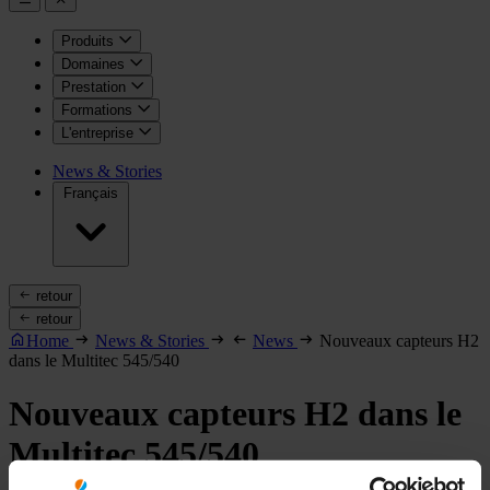
Produits
Domaines
Prestation
Formations
L'entreprise
News & Stories
Français
retour
retour
Home
News & Stories
News
Nouveaux capteurs H2
dans le Multitec 545/540
Nouveaux capteurs H2 dans le
Multitec 545/540