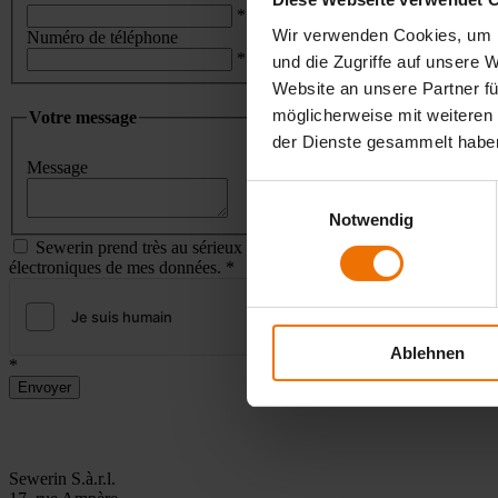
*
Wir verwenden Cookies, um I
Numéro de téléphone
*
und die Zugriffe auf unsere 
Website an unsere Partner fü
möglicherweise mit weiteren
Votre message
der Dienste gesammelt habe
Message
Einwilligungsauswahl
Notwendig
Sewerin prend très au sérieux la protection de vos données à caractè
électroniques de mes données.
*
Friendly Captcha
Ablehnen
*
Envoyer
Sewerin S.à.r.l.