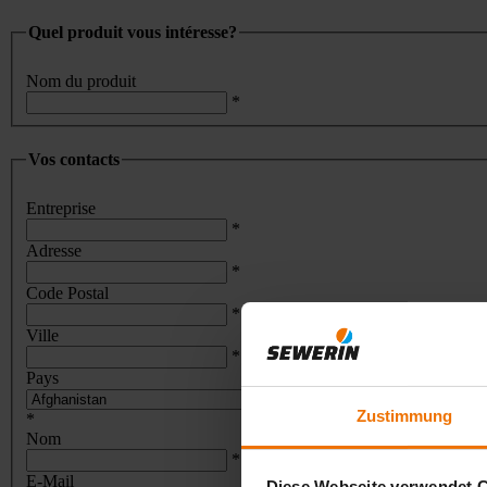
Quel produit vous intéresse?
Nom du produit
*
Vos contacts
Entreprise
*
Adresse
*
Code Postal
*
Ville
*
Pays
Zustimmung
*
Nom
*
E-Mail
Diese Webseite verwendet 