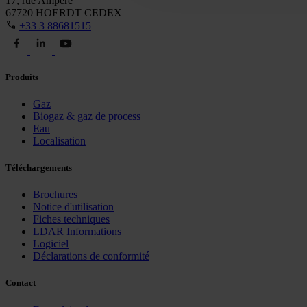
17, rue Ampère
67720 HOERDT CEDEX
+33 3 88681515
Produits
Gaz
Biogaz & gaz de process
Eau
Localisation
Téléchargements
Brochures
Notice d'utilisation
Fiches techniques
LDAR Informations
Logiciel
Déclarations de conformité
Contact