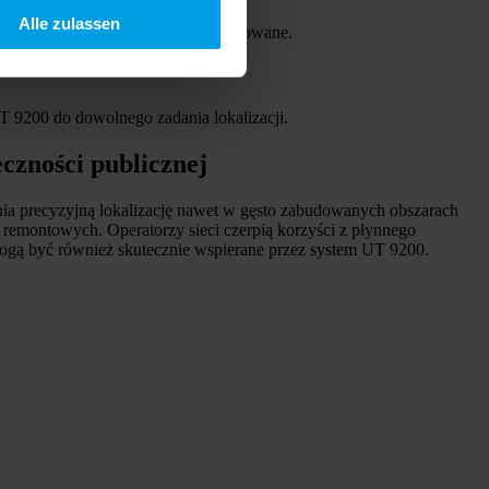
Alle zulassen
chowywane i mogą być łatwo eksportowane.
T 9200 do dowolnego zadania lokalizacji.
czności publicznej
wnia precyzyjną lokalizację nawet w gęsto zabudowanych obszarach
remontowych. Operatorzy sieci czerpią korzyści z płynnego
ogą być również skutecznie wspierane przez system UT 9200.