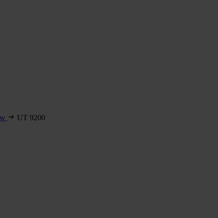
ów
UT 9200