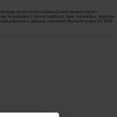
ologię do precyzyjnej lokalizacji kabli energetycznych i
 bezpośrednio z danymi lokalizacji. Jasny wyświetlacz, intuicyjna
ięki połączeniu z aplikacją i interfejsem Bluetooth system UT 9200