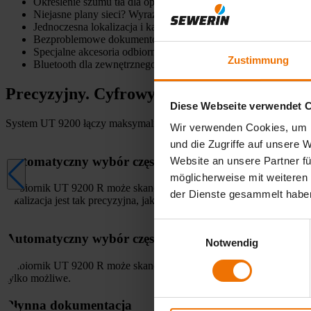
Określenie szumu tła dla optymalnego wyboru częstotliwości
Niejasne plany sieci? Wyraźnie określ trasy kablowe dzięki p
Jednoczesna lokalizacja i kalibracja dzięki zintegrowanemu 
Bezproblemowe dokumentowanie danych pomiarowych za pom
Specjalne akcesoria odbiornika do zadań specjalnych, np. sond
Zustimmung
Bluetooth dla zewnętrznego GPS
Precyzyjny. Cyfrowy. Przyszłościowy.
Diese Webseite verwendet 
System UT 9200 łączy maksymalną precyzję z inteligentną siecią i z
Wir verwenden Cookies, um I
und die Zugriffe auf unsere 
Automatyczny wybór częstotliwości
Website an unsere Partner fü
möglicherweise mit weiteren
Odbiornik UT 9200 R może skanować szum tła obecny w otoczeniu i 
der Dienste gesammelt habe
lokalizacja jest tak precyzyjna, jak to tylko możliwe.
Einwilligungsauswahl
Automatyczny wybór częstotliwości
Notwendig
Odbiornik UT 9200 R może skanować szum tła obecny w otoczeniu i wy
tylko możliwe.
Płynna dokumentacja