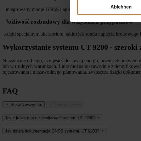
Ablehnen
Zintegrowany moduł GNSS i aplikacja "UT 9200 Com" umożliwiają je
Możliwość rozbudowy dla wszystkich przypadków
Dzięki specjalnym akcesoriom, takim jak sonda napięcia krokowego 
Wykorzystanie systemu UT 9200 - szeroki z
Niezależnie od tego, czy jesteś dostawcą energii, przedsiębiorstwe
lub w trudnych warunkach. Linie można niezawodnie zidentyfikować
rejestrowania i niezawodnego planowania, zwłaszcza dzięki dokume
FAQ
Rozwiń wszystko
Zwiń wszystko
Jakie kable może zlokalizować system UT 9200?
Jak działa dokumentacja GNSS systemu UT 9200?