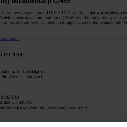
anej dokumentacji GNSS
12-watowego generatora UT 9012 TX, oferuje najnowocześniejszą techn
Dzięki zintegrowanemu modułowi GNSS wyniki pomiarów są zapisywane
0 jest doskonałym rozwiązaniem do kompleksowej dokumentacji linii. Dz
do pobrania
wi UT 9200
ał oraz linii zasilających
 długich tras kablowych
T 9005 TX)
iornika UT 9200 R
biornikiem a generatorem (sterowanym radiowo)