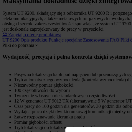
Maksymalna dokładność dzięki zintegrow
System UT 9200, składający się z odbiornika UT 9200 R i potężnego 
telekomunikacyjnych, a także metalowych rur gazowych i wodnych. 
obsługa i szeroki zakres częstotliwości sprawiają, że system UT 920
jest doskonale zaprojektowany do pracy w przyszłości.
Zapytaj o ofertę produktową
UT 9200
Opis produktu
Funkcje specjalne
Zastosowania
FAQ
Pliki 
Pliki do pobrania
Wydajność, precyzja i pełna kontrola dzięki systemo
Pasywna lokalizacja kabli pod napięciem lub przenoszących sygn
Tryb automatycznego wzmocnienia (kontrola wzmocnienia) dla
Niezawodny pomiar głębokości
100 częstotliwości do wyboru
Tworzenie własnych niestandardowych częstotliwości
12 W generator UT 9012 TX (alternatywnie 5 W generator U
Czas pracy do 100 godzin dla generatorów, 30 godzin dla odb
Wydajna praca dzięki dwukierunkowej komunikacji między od
Łatwe rozpoznawanie kierunku prądu
Pomiar głębokości offsetu
Tryb lokalizacji do lokalizowania nadajników