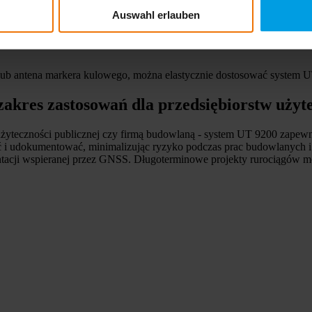
Auswahl erlauben
dnoczesną lokalizację i kalibrację. Wszystkie dane są płynnie prze
lub antena markera kulowego, można elastycznie dostosować system U
akres zastosowań dla przedsiębiorstw użyte
m użyteczności publicznej czy firmą budowlaną - system UT 9200 zape
 i udokumentować, minimalizując ryzyko podczas prac budowlanych i 
ntacji wspieranej przez GNSS. Długoterminowe projekty rurociągów m