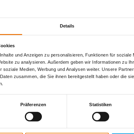
odwójnemu wyjściu
modułowi GNSS
ocą aplikacji "UT 9200 Com"
a napięcia krokowego, antena marker ball
Details
Cookies
apewnia wydajną dokumentację w terenie.
nhalte und Anzeigen zu personalisieren, Funktionen für soziale
Website zu analysieren. Außerdem geben wir Informationen zu I
r soziale Medien, Werbung und Analysen weiter. Unsere Partner
 Daten zusammen, die Sie ihnen bereitgestellt haben oder die s
wykrywać wszelkie zakłócające sygnały. Następnie sugeruje optymaln
n.
Präferenzen
Statistiken
krywać wszelkie zakłócające sygnały. Następnie sugeruje optymalną cz