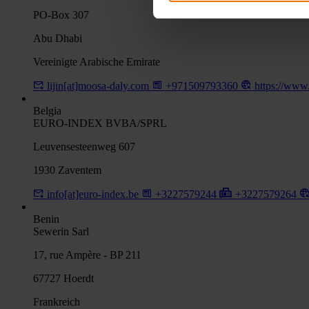
PO-Box 307
Abu Dhabi
Vereinigte Arabische Emirate
lijin[at]moosa-daly.com
+971509793360
https://www
Belgia
EURO-INDEX BVBA/SPRL
Leuvensesteenweg 607
1930 Zaventem
info[at]euro-index.be
+3227579244
+3227579264
Benin
Sewerin Sarl
17, rue Ampère - BP 211
67727 Hoerdt
Frankreich