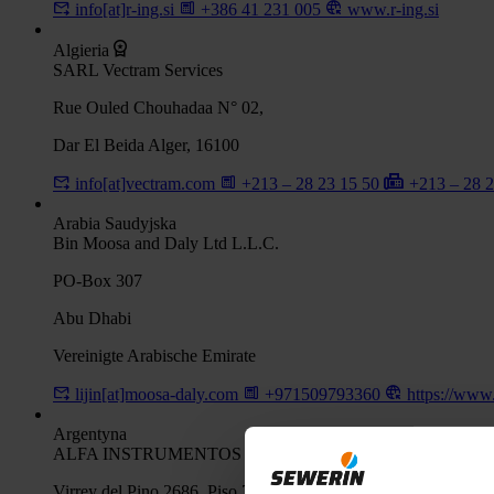
info[at]r-ing.si
+386 41 231 005
www.r-ing.si
Algieria
SARL Vectram Services
Rue Ouled Chouhadaa N° 02,
Dar El Beida Alger, 16100
info[at]vectram.com
+213 – 28 23 15 50
+213 – 28 
Arabia Saudyjska
Bin Moosa and Daly Ltd L.L.C.
PO-Box 307
Abu Dhabi
Vereinigte Arabische Emirate
lijin[at]moosa-daly.com
+971509793360
https://www
Argentyna
ALFA INSTRUMENTOS S.R.L.
Virrey del Pino 2686, Piso 7