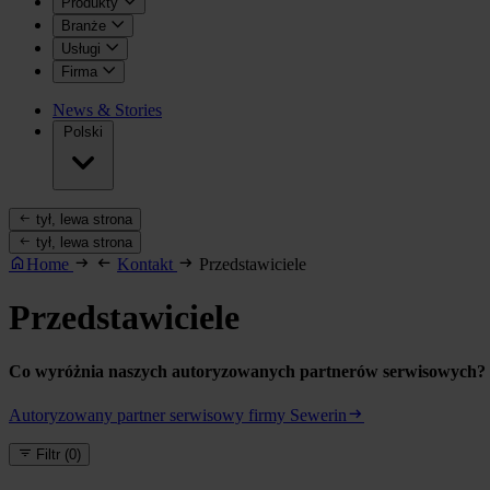
Produkty
Branże
Usługi
Firma
News & Stories
Polski
tył, lewa strona
tył, lewa strona
Home
Kontakt
Przedstawiciele
Przedstawiciele
Co wyróżnia naszych autoryzowanych partnerów serwisowych?
Autoryzowany partner serwisowy firmy Sewerin
Filtr
(0)