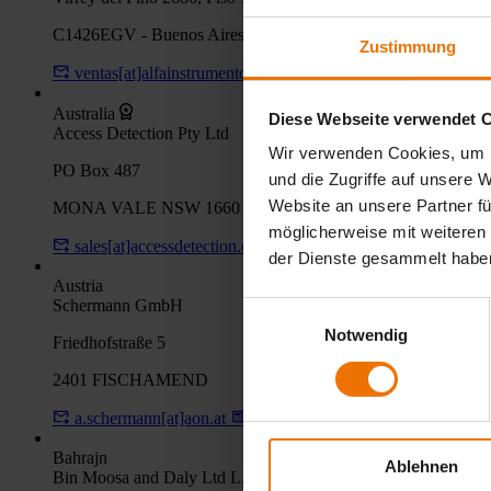
C1426EGV - Buenos Aires
Zustimmung
ventas[at]alfainstrumentos.com
+54 11 53677777
+54
Australia
Diese Webseite verwendet 
Access Detection Pty Ltd
Wir verwenden Cookies, um I
PO Box 487
und die Zugriffe auf unsere 
Website an unsere Partner fü
MONA VALE NSW 1660
möglicherweise mit weiteren
sales[at]accessdetection.com.au
+61 2 99990777
+61
der Dienste gesammelt habe
Austria
Schermann GmbH
Einwilligungsauswahl
Notwendig
Friedhofstraße 5
2401 FISCHAMEND
a.schermann[at]aon.at
+43 2232 76361
+43 2232 77
Bahrajn
Ablehnen
Bin Moosa and Daly Ltd L.L.C.