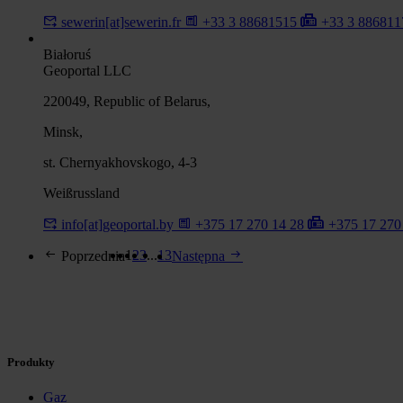
sewerin[at]sewerin.fr
+33 3 88681515
+33 3 88681
Białoruś
Geoportal LLC
220049, Republic of Belarus,
Minsk,
st. Chernyakhovskogo, 4-3
Weißrussland
info[at]geoportal.by
+375 17 270 14 28
+375 17 270
1
2
3
...
13
Poprzednia
Następna
Produkty
Gaz