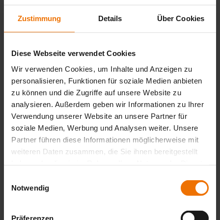
BioControl 8
Zustimmung
Details
Über Cookies
Kompleksowe monitorowanie gazu w maksymalnie ośmiu
punktach pomiarowych
Diese Webseite verwendet Cookies
Więcej informacji
Wir verwenden Cookies, um Inhalte und Anzeigen zu
personalisieren, Funktionen für soziale Medien anbieten
zu können und die Zugriffe auf unsere Website zu
analysieren. Außerdem geben wir Informationen zu Ihrer
Multitec 540
Verwendung unserer Website an unsere Partner für
soziale Medien, Werbung und Analysen weiter. Unsere
Precyzyjny wielogazowy pomiar biogazu, gazu ściekowego i
gazu wysypiskowego
Partner führen diese Informationen möglicherweise mit
weiteren Daten zusammen, die Sie ihnen bereitgestellt
Więcej informacji
haben oder die sie im Rahmen Ihrer Nutzung der Dienste
gesammelt haben.
Einwilligungsauswahl
Notwendig
BioControl 4
Präferenzen