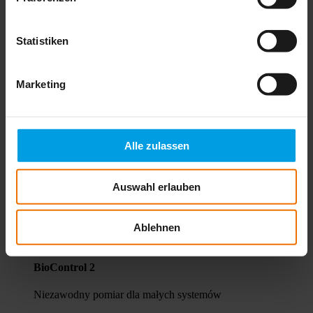
Poczwórna wydajność pomiaru dla zoptymalizowanych
procesów
Statistiken
Więcej informacji
Marketing
Multitec 545
Alle zulassen
Detektor wielogazowy z rozszerzonym zakresem
pomiarowym H2S
Auswahl erlauben
Więcej informacji
Ablehnen
BioControl 2
Niezawodny pomiar dla małych systemów